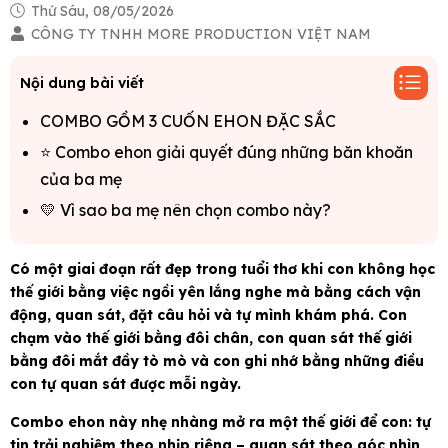
Thứ Sáu, 08/05/2026
CÔNG TY TNHH MORE PRODUCTION VIỆT NAM
Nội dung bài viết
COMBO GỒM 3 CUỐN EHON ĐẶC SẮC
⭐ Combo ehon giải quyết đúng những băn khoăn
của ba mẹ
💛 Vì sao ba mẹ nên chọn combo này?
Có một giai đoạn rất đẹp trong tuổi thơ khi con không học
thế giới bằng việc ngồi yên lắng nghe mà bằng cách vận
động, quan sát, đặt câu hỏi và tự mình khám phá. Con
chạm vào thế giới bằng đôi chân, con quan sát thế giới
bằng đôi mắt đầy tò mò và con ghi nhớ bằng những điều
con tự quan sát được mỗi ngày.
Combo ehon này nhẹ nhàng mở ra một thế giới để con: tự
tin trải nghiệm theo nhịp riêng – quan sát theo góc nhìn