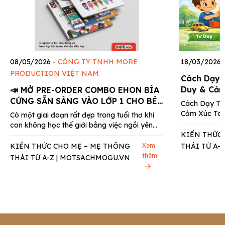
08/05/2026
-
CÔNG TY TNHH MORE
18/03/2026
PRODUCTION VIỆT NAM
Cách Dạy T
Duy & Cảm
📣 MỞ PRE-ORDER COMBO EHON BÌA
CỨNG SẴN SÀNG VÀO LỚP 1 CHO BÉ
Cách Dạy Trẻ
5-6 TUỔI – Giúp bé tự tin, chủ động
Cảm Xúc Toàn
Có một giai đoạn rất đẹp trong tuổi thơ khi
và ham học hỏi trước khi vào tiểu
là...
con không học thế giới bằng việc ngồi yên
học
KIẾN THỨC
lắng...
KIẾN THỨC CHO MẸ – MẸ THÔNG
Xem
THÁI TỪ A-
thêm
THÁI TỪ A-Z | MOTSACHMOGU.VN