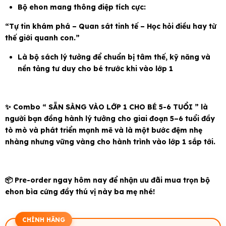
Bộ ehon mang thông điệp tích cực:
“Tự tin khám phá – Quan sát tinh tế – Học hỏi điều hay từ
thế giới quanh con.”
Là bộ sách lý tưởng để chuẩn bị tâm thế, kỹ năng và
nền tảng tư duy cho bé trước khi vào lớp 1
✨ Combo “ SẴN SÀNG VÀO LỚP 1 CHO BÉ 5-6 TUỔI ” là
người bạn đồng hành lý tưởng cho giai đoạn 5–6 tuổi đầy
tò mò và phát triển mạnh mẽ và là một bước đệm nhẹ
nhàng nhưng vững vàng cho hành trình vào lớp 1 sắp tới.
📦 Pre-order ngay hôm nay để nhận ưu đãi mua trọn bộ
ehon bìa cứng đầy thú vị này ba mẹ nhé!
CHÍNH HÃNG