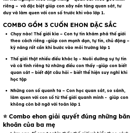
riêng – và đặc biệt giúp con xây nền tảng quan sát, tư
duy và làm quen với con số trước khi vào lớp 1.
COMBO GỒM 3 CUỐN EHON ĐẶC SẮC
Chạy nào! Thế giới kìa – Con tự tin khám phá thế giới
theo cách riêng -giúp con mạnh dạn, tự tin, chủ động –
kỹ năng rất cần khi bước vào môi trường lớp 1
Thế giới thật nhiều điều khác lạ – Nuôi dưỡng sự tự tin
và cá tính riêng từ những điều con thấy -giúp con biết
quan sát – biết đặt câu hỏi – biết thể hiện suy nghĩ khi
học tập
Những con số quanh ta – Con học quan sát, so sánh,
làm quen với con số từ thế giới quanh mình - giúp con
không còn bỡ ngỡ với toán lớp 1
⭐ Combo ehon giải quyết đúng những băn
khoăn của ba mẹ