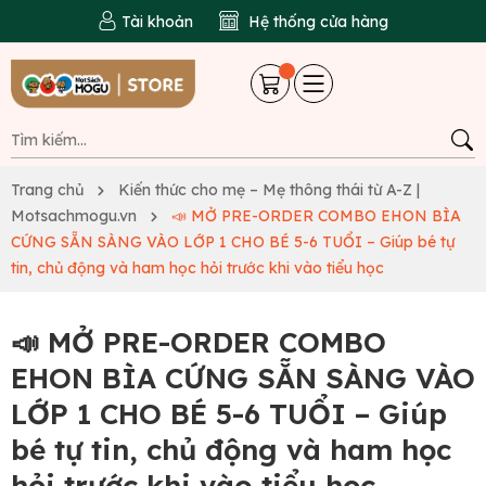
Tài khoản
Hệ thống cửa hàng
Trang chủ
Kiến thức cho mẹ – Mẹ thông thái từ A-Z |
Motsachmogu.vn
📣 MỞ PRE-ORDER COMBO EHON BÌA
CỨNG SẴN SÀNG VÀO LỚP 1 CHO BÉ 5-6 TUỔI – Giúp bé tự
tin, chủ động và ham học hỏi trước khi vào tiểu học
📣 MỞ PRE-ORDER COMBO
EHON BÌA CỨNG SẴN SÀNG VÀO
LỚP 1 CHO BÉ 5-6 TUỔI – Giúp
bé tự tin, chủ động và ham học
hỏi trước khi vào tiểu học