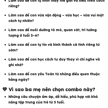
Làm sao để con tự nhìn thấy thế giới và hiểu theo cách
riêng?
Làm sao để con vừa vận động – vừa học – vừa vui một
cách tự nhiên?
Làm sao để nuôi dưỡng tò mò, quan sát, trí tưởng
tượng ở tuổi 3–6?
Làm sao để con tự tin và hình thành cá tính riêng từ
sớm?
Làm sao để con học cách tư duy thay vì chỉ nghe và
ghi nhớ?
Làm sao để con yêu Toán từ những điều quen thuộc
hằng ngày?
💛 Vì sao ba mẹ nên chọn combo này?
Những câu chuyện ấm áp, dễ hiểu, phù hợp với khả
năng tập trung của trẻ từ 3 tuổi.