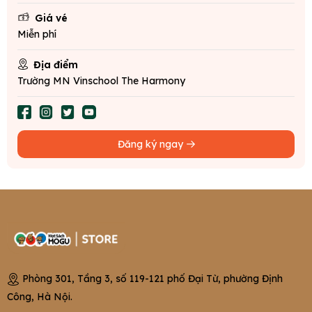
Giá vé
Miễn phí
Địa điểm
Trường MN Vinschool The Harmony
Đăng ký ngay
Phòng 301, Tầng 3, số 119-121 phố Đại Từ, phường Định
Công, Hà Nội.