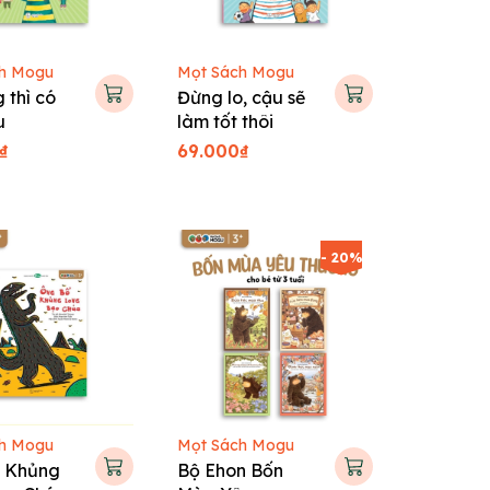
h Mogu
Mọt Sách Mogu
 thì có
Đừng lo, cậu sẽ
u
làm tốt thôi
₫
69.000₫
- 20%
h Mogu
Mọt Sách Mogu
 Khủng
Bộ Ehon Bốn