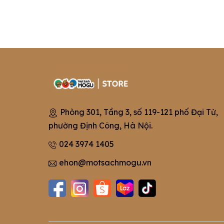
Phòng 301, Tầng 3, số 119-121 phố Đại Từ,
phường Định Công, Hà Nội.
024 3974 1405
ehon@motsachmogu.vn