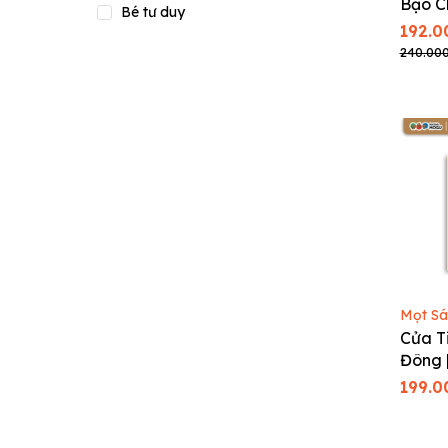
Bạo C
Bé tư duy
Ehon c
192.0
tuổi |
240.00
Kiểm 
Xúc
Mọt S
Cửa T
Đông 
bé từ 
199.0
kết c