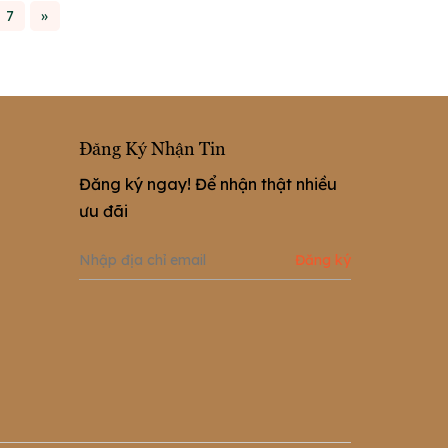
quan tâm
7
»
Đăng Ký Nhận Tin
Đăng ký ngay! Để nhận thật nhiều
ưu đãi
Đăng ký