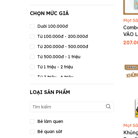
CHỌN MỨC GIÁ
Mọt S
Dưới 100.000đ
Combo
VÀO L
Từ 100.000đ - 200.000đ
Tranh 
207.0
Từ 200.000đ - 500.000đ
Hàn Q
bé
Từ 500.000đ - 1 triệu
Từ 1 triệu - 2 triệu
Từ 2 triệu - 6 triệu
Từ 6 triệu - 15 triệu
LOẠI SẢN PHẨM
Từ 15 triệu - 20 triệu
Trên 20 triệu
Bé làm quen
Mọt S
Bé quan sát
Khủng