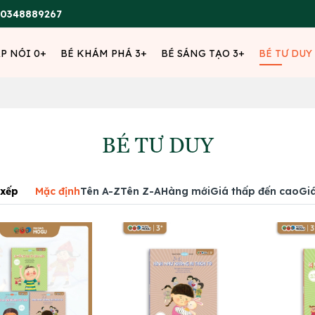
0348889267
ẬP NÓI 0+
BÉ KHÁM PHÁ 3+
BÉ SÁNG TẠO 3+
BÉ TƯ DUY
BÉ TƯ DUY
xếp
Mặc định
Tên A-Z
Tên Z-A
Hàng mới
Giá thấp đến cao
Gi