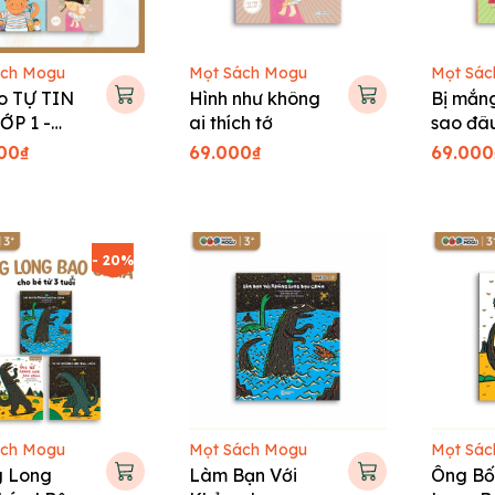
ách Mogu
Mọt Sách Mogu
Mọt Sác
 TỰ TIN
Hình như không
Bị mắng
ỚP 1 -
ai thích tớ
sao đâ
truyện
00₫
69.000₫
69.000
uốc cho
- 20%
ách Mogu
Mọt Sách Mogu
Mọt Sác
 Long
Làm Bạn Với
Ông Bố