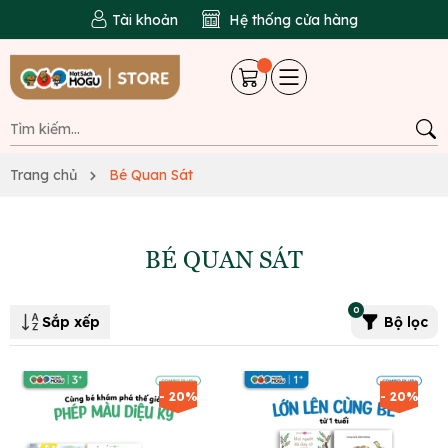
Tài khoản
Hệ thống cửa hàng
Trang chủ
Bé Quan Sát
BÉ QUAN SÁT
0
Sắp xếp
Bộ lọc
- 20%
- 20%