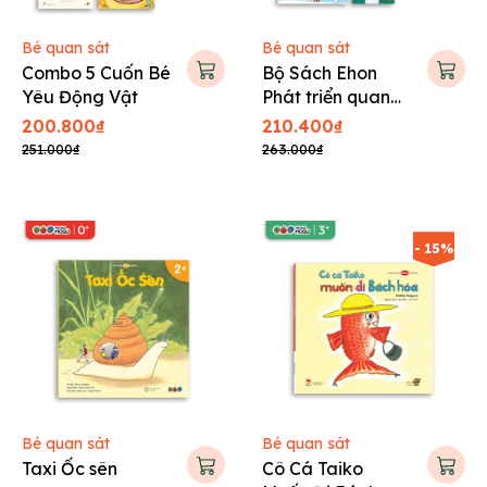
Bé quan sát
Bé quan sát
Combo 5 Cuốn Bé
Bộ Sách Ehon
Yêu Động Vật
Phát triển quan
sát
200.800₫
210.400₫
251.000₫
263.000₫
- 15%
Bé quan sát
Bé quan sát
Taxi Ốc sên
Cô Cá Taiko