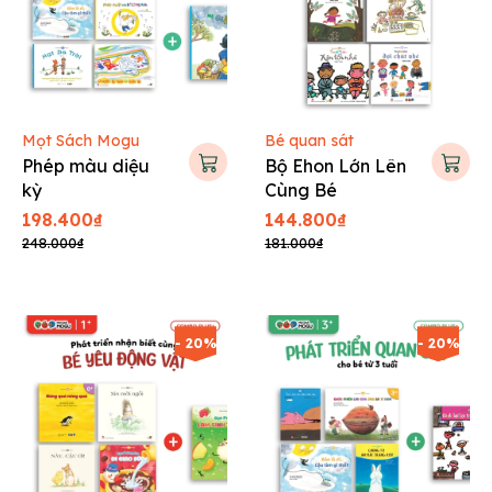
Mọt Sách Mogu
Bé quan sát
Phép màu diệu
Bộ Ehon Lớn Lên
kỳ
Cùng Bé
198.400₫
144.800₫
248.000₫
181.000₫
- 20%
- 20%