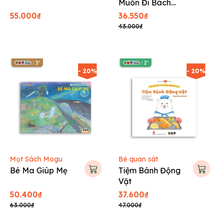
Muốn Đi Bách
Hóa
55.000₫
36.550₫
43.000₫
- 20%
- 20%
Mọt Sách Mogu
Bé quan sát
Bé Ma Giúp Mẹ
Tiệm Bánh Động
Vật
50.400₫
37.600₫
63.000₫
47.000₫