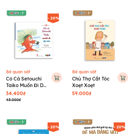
- 20%
Bé quan sát
Bé quan sát
Cô Cá Setouchi
Chú Thợ Cắt Tóc
Taiko Muốn Đi Dự
Xoẹt Xoẹt
Tiệc
34.400₫
59.000₫
43.000₫
- 20%
- 20%