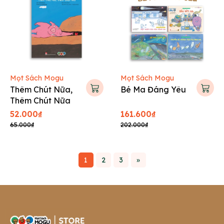
Mọt Sách Mogu
Mọt Sách Mogu
Thêm Chút Nữa,
Bé Ma Đáng Yêu
Thêm Chút Nữa
52.000₫
161.600₫
65.000₫
202.000₫
1
2
3
»