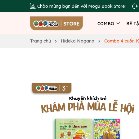
Chào mừng bạn đến với Mogu Book Store!
COMBO
BÉ T
Trang chủ
Hideko Nagano
Combo 4 cuốn K