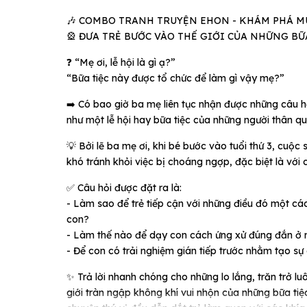
️🎶 COMBO TRANH TRUYỆN EHON - KHÁM PHÁ MÙA
🎡 ĐƯA TRẺ BƯỚC VÀO THẾ GIỚI CỦA NHỮNG BỮA
❓ “Mẹ ơi, lễ hội là gì ạ?”
“Bữa tiệc này được tổ chức để làm gì vậy mẹ?”
➡️ Có bao giờ ba mẹ liên tục nhận được những câu h
như một lễ hội hay bữa tiệc của những người thân qu
💡 Bởi lẽ ba mẹ ơi, khi bé bước vào tuổi thứ 3, cu
khó tránh khỏi việc bị choáng ngợp, đặc biệt là với 
✅ Câu hỏi được đặt ra là:
- Làm sao để trẻ tiếp cận với những điều đó một cá
con?
- Làm thế nào để dạy con cách ứng xử đúng đắn ở 
- Để con có trải nghiệm gián tiếp trước nhằm tạo sự
✨ Trả lời nhanh chóng cho những lo lắng, trăn tr
giới tràn ngập không khí vui nhộn của những bữa tiệ