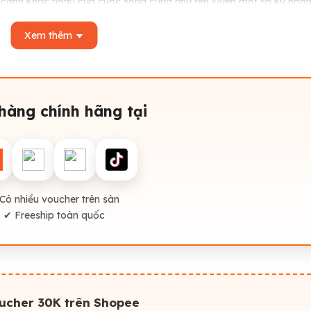
ía cạnh khác nhau của cuộc sống cũng như rèn luyện một số kỹ năn
Xem thêm
 tới một hành trình tham quan pha lẫn giữa sự hài hước, vui 
ò và đem tới cho bé một câu chuyện ý nghĩa đậm chất lễ hội trong 
u chuyện vui nhộn với nhiều chi tiết thú vị chắc chắn sẽ mang
hàng chính hãng tại
 khám phá sâu hơn về cuộc sống xung quanh.
ươi vui và thông điệp sâu sắc về lòng yêu thương, sự quan tâm 
ảm xúc và ý thức kết nối với thiên nhiên của trẻ.
 tinh thần kiên trì và lòng nhiệt thành trong việc thực hiện mo
Có nhiều voucher trên sàn
 nữa.
✔ Freeship toàn quốc
IỂM ĐẶC BIỆT NỔI BẬT:
g khí lễ hội sinh động.
ẻ 3-6 tuổi, dễ đọc to hoặc đọc cùng ba mẹ.
cao trào, kết thúc ấm áp, xen kẽ giải thích ngắn về nét văn hoá đặ
oucher 30K trên Shopee
bản với các dẫn dắt, tiếp cận đơn giản mà còn lồng ghép các yếu t