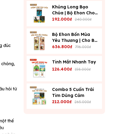
Khủng Long Bạo
Chúa | Bộ Ehon Cho
Bé Từ 3 Tuổi | Dạy
192.000₫
240.000₫
Con Kiểm Soát Cảm
Xúc
Bộ Ehon Bốn Mùa
Yêu Thương | Cho Bé
ng đúc
Từ 3 Tuổi | Phát Triển
636.800₫
796.000₫
Cảm Xúc & Tư Duy
Tinh Mắt Nhanh Tay
h chóng,
126.400₫
158.000₫
âu hỏi từ
Combo 5 Cuốn Trái
Tim Dũng Cảm
212.000₫
265.000₫
một thế
âu