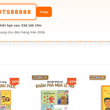
OTS88888
Copy
UẤT PHÁT TỪ NHỮNG TRANG SÁCH NHỎ:
 từ giản dị đến mang tính văn hoá giúp ba mẹ đọc cùng con và giải 
 Hết hạn sau:
53d 16h 19m
hội qua tranh minh hoạ rực rỡ, giảm sự bỡ ngỡ khi tham gia thật.
dụng cho đơn hàng trên 200k
ử nơi đông người, lý do tổ chức lễ hội giúp ba mẹ giáo dục nhận th
 khơi dậy sự háo hức muốn khám phá an toàn, có định hướng.
atban #sachchobe #sachhaychocon #nuoiconkhoahoc
nehonnhatban #motsachmogu #docsachchocon
- 20%
- 20%