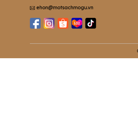
ehon@motsachmogu.vn