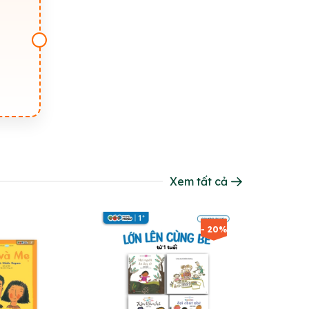
thích tự
ức của
Xem tất cả
- 20%