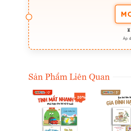
nhật, giúp bé liên hệ thực tế.
M
📚 BÀI HỌC GIÁO DỤC NHẬN THỨC ĐA CHIỀU X
- Mỗi câu chuyện đều lồng ghép các bữa tiệc, lễ hội
nhiên, không khô khan, khó hiểu.
⏳
- Trẻ được “thử” trải nghiệm gián tiếp không khí lễ 
Áp 
- Gợi mở nhiều chủ đề trò chuyện như: quy tắc ứng x
con một cách nhẹ nhàng.
- Giúp bé phát triển vốn từ, tăng hiểu biết xã hội,
#sachehonchobe #sachgiaoducbe36tuoi #ehonnh
Sản Phẩm Liên Quan
#nuoiconthongminh #sachhaychobe #tranhtruye
- 20%