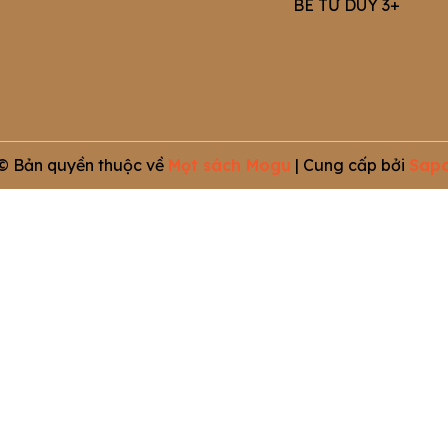
BÉ TƯ DUY 3+
© Bản quyền thuộc về
Mọt sách Mogu
|
Cung cấp bởi
Sap