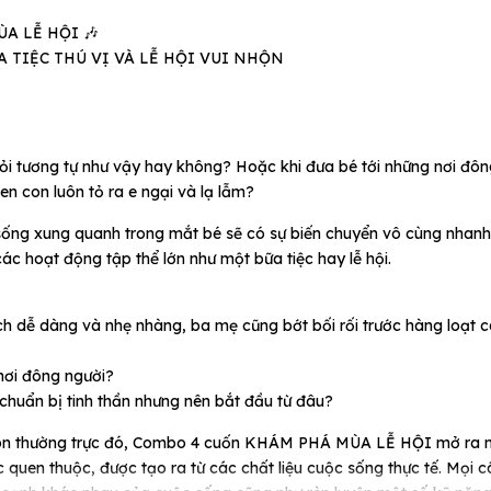
 LỄ HỘI ️🎶
 TIỆC THÚ VỊ VÀ LỄ HỘI VUI NHỘN
ỏi tương tự như vậy hay không? Hoặc khi đưa bé tới những nơi đô
en con luôn tỏ ra e ngại và lạ lẫm?
ộc sống xung quanh trong mắt bé sẽ có sự biến chuyển vô cùng nhan
các hoạt động tập thể lớn như một bữa tiệc hay lễ hội.
ch dễ dàng và nhẹ nhàng, ba mẹ cũng bớt bối rối trước hàng loạt c
nơi đông người?
 chuẩn bị tinh thần nhưng nên bắt đầu từ đâu?
ở luôn thường trực đó, Combo 4 cuốn KHÁM PHÁ MÙA LỄ HỘI mở ra 
c quen thuộc, được tạo ra từ các chất liệu cuộc sống thực tế. Mọi c