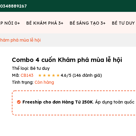
0348889267
ẬP NÓI 0+
BÉ KHÁM PHÁ 3+
BÉ SÁNG TẠO 3+
BÉ TƯ DUY
hám phá mùa lễ hội
Combo 4 cuốn Khám phá mùa lễ hội
Thể loại:
Bé tư duy
Mã:
CB143
★★★★★
4.6
/5 (
146
đánh giá)
Tình trạng:
Còn hàng
Freeship cho đơn Hàng Từ 250K
. Áp dụng toàn quốc