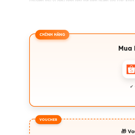
chuyện thú vị đều dẫn dắt trẻ làm quen với các kh
cần thiết khi tham gia các hoạt động tập thể.
🐟 CÔ CÁ SETOUCHI TAIKO MUỐN ĐI THAM QUAN - Đem
một chút khó khăn, cuốn sách sẽ kích thích sự tò m
trang sách.
CHÍNH HÃNG
🐠 CÔ CÁ SETOUCHI TAIKO MUỐN ĐI DỰ TIỆC - Một câ
Mua 
những giờ đọc thoải mái cho các bé có mong muốn
🌾 LỄ HỘI TRÊN CÁNH ĐỒNG - Mang màu sắc lễ hội t
năng lan tỏa của cái đẹp cùng sự tử tế, nuôi dưỡng c
🍩 CHIẾC BÁNH KHỔNG LỒ CỦA MAYU - Biểu tượng của
✔ 
ước mơ cho dù có gặp bao nhiêu thử thách đi chăng
💝 CHẠM TỚI NHẬN THỨC CỦA TRẺ VỚI NHỮNG Đ
- Minh hoạ rực rỡ, nhiều chi tiết vui nhộn, mô tả khôn
- Ngôn ngữ ngắn gọn, giàu tính gợi hình, phù hợp tr
- Cấu trúc mỗi cuốn là một câu chuyện trọn vẹn, có 
VOUCHER
của Nhật bản.
🎁 V
- Nội dung không chỉ giới thiệu những kiến thức cơ 