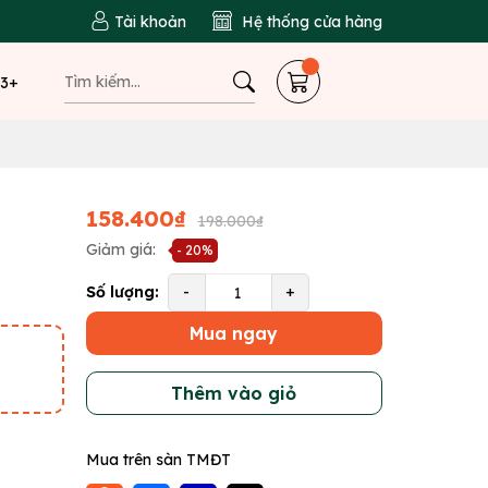
Tài khoản
Hệ thống cửa hàng
 3+
158.400₫
198.000₫
Giảm giá:
- 20%
Số lượng:
-
+
Mua ngay
Thêm vào giỏ
Mua trên sàn TMĐT