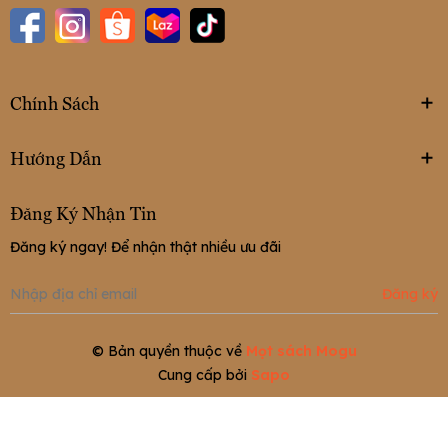
Chính Sách
Hướng Dẫn
Đăng Ký Nhận Tin
Đăng ký ngay! Để nhận thật nhiều ưu đãi
Đăng ký
© Bản quyền thuộc về
Mọt sách Mogu
Cung cấp bởi
Sapo