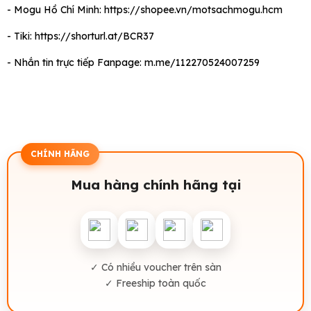
- Mogu Hồ Chí Minh:
https://shopee.vn/motsachmogu.hcm
- Tiki:
https://shorturl.at/BCR37
- Nhắn tin trực tiếp Fanpage:
m.me/112270524007259
CHÍNH HÃNG
Mua hàng chính hãng tại
✓ Có nhiều voucher trên sàn
✓ Freeship toàn quốc