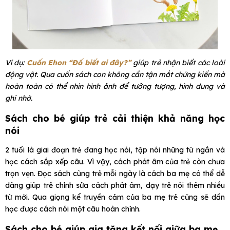
Ví dụ:
Cuốn Ehon “Đố biết ai đây?”
giúp trẻ nhận biết các loài
động vật. Qua cuốn sách con không cần tận mắt chứng kiến mà
hoàn toàn có thể nhìn hình ảnh để tưởng tượng, hình dung và
ghi nhớ.
Sách cho bé giúp trẻ cải thiện khả năng học
nói
2 tuổi là giai đoạn trẻ đang học nói, tập nói những từ ngắn và
học cách sắp xếp câu. Vì vậy, cách phát âm của trẻ còn chưa
trọn vẹn. Đọc sách cùng trẻ mỗi ngày là cách ba mẹ có thể dễ
dàng giúp trẻ chỉnh sửa cách phát âm, dạy trẻ nói thêm nhiều
từ mới. Qua giọng kể truyền cảm của ba mẹ trẻ cũng sẽ dần
học được cách nói một câu hoàn chỉnh.
Sách cho bé giúp gia tăng kết nối giữa ba mẹ