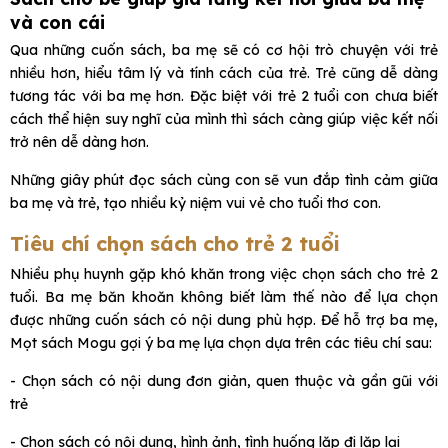
và con cái
Qua những cuốn sách, ba mẹ sẽ có cơ hội trò chuyện với trẻ
nhiều hơn, hiểu tâm lý và tính cách của trẻ. Trẻ cũng dễ dàng
tương tác với ba mẹ hơn. Đặc biệt với trẻ 2 tuổi con chưa biết
cách thể hiện suy nghĩ của mình thì sách càng giúp việc kết nối
trở nên dễ dàng hơn.
Những giây phút đọc sách cùng con sẽ vun đắp tình cảm giữa
ba mẹ và trẻ, tạo nhiều kỷ niệm vui vẻ cho tuổi thơ con.
Tiêu chí chọn sách cho trẻ 2 tuổi
Nhiều phụ huynh gặp khó khăn trong việc chọn sách cho trẻ 2
tuổi. Ba mẹ băn khoăn không biết làm thế nào để lựa chọn
được những cuốn sách có nội dung phù hợp. Để hỗ trợ ba mẹ,
Mọt sách Mogu gợi ý ba mẹ lựa chọn dựa trên các tiêu chí sau:
- Chọn sách có nội dung đơn giản, quen thuộc và gần gũi với
trẻ
- Chọn sách có nội dung, hình ảnh, tình huống lặp đi lặp lại