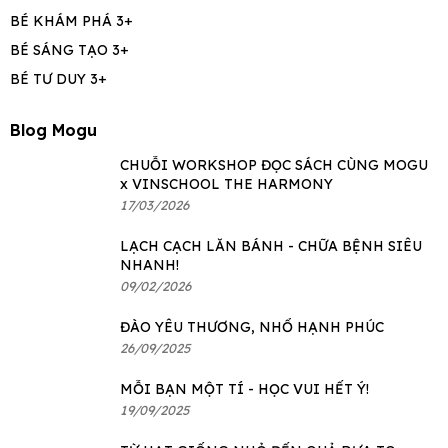
BÉ KHÁM PHÁ 3+
BÉ SÁNG TẠO 3+
BÉ TƯ DUY 3+
Blog Mogu
CHUỖI WORKSHOP ĐỌC SÁCH CÙNG MOGU
x VINSCHOOL THE HARMONY
17/03/2026
LẠCH CẠCH LĂN BÁNH - CHỮA BỆNH SIÊU
NHANH!
09/02/2026
ĐÀO YÊU THƯƠNG, NHỔ HẠNH PHÚC
26/09/2025
MỖI BẠN MỘT TÍ - HỌC VUI HẾT Ý!
19/09/2025