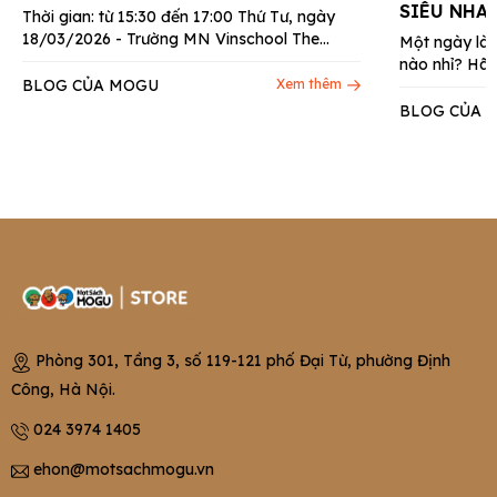
SIÊU NHA
Thời gian: từ 15:30 đến 17:00 Thứ Tư, ngày
18/03/2026 - Trường MN Vinschool The
Một ngày làm 
Harmony- Nguyệt Quế 9, Long Biên,...
nào nhỉ? Hãy
BLOG CỦA MOGU
Xem thêm
BLOG CỦA 
Phòng 301, Tầng 3, số 119-121 phố Đại Từ, phường Định
Công, Hà Nội.
024 3974 1405
ehon@motsachmogu.vn