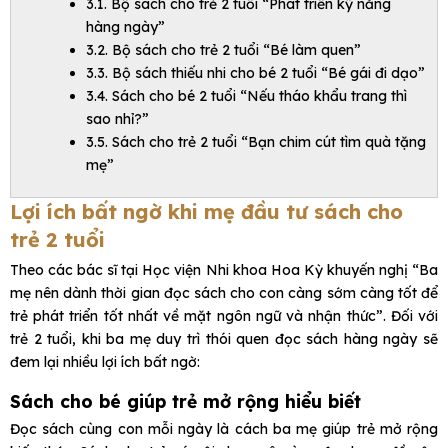
3.1. Bộ sách cho trẻ 2 tuổi “Phát triển kỹ năng
hàng ngày”
3.2. Bộ sách cho trẻ 2 tuổi “Bé làm quen”
3.3. Bộ sách thiếu nhi cho bé 2 tuổi “Bé gái đi dạo”
3.4. Sách cho bé 2 tuổi “Nếu tháo khẩu trang thì
sao nhỉ?”
3.5. Sách cho trẻ 2 tuổi “Bạn chim cút tìm quà tặng
mẹ”
Lợi ích bất ngờ khi mẹ đầu tư sách cho
trẻ 2 tuổi
Theo các bác sĩ tại Học viện Nhi khoa Hoa Kỳ khuyến nghị “Ba
mẹ nên dành thời gian đọc sách cho con càng sớm càng tốt để
trẻ phát triển tốt nhất về mặt ngôn ngữ và nhận thức”. Đối với
trẻ 2 tuổi, khi ba mẹ duy trì thói quen đọc sách hàng ngày sẽ
đem lại nhiều lợi ích bất ngờ:
Sách cho bé giúp trẻ mở rộng hiểu biết
Đọc sách cùng con mỗi ngày là cách ba mẹ giúp trẻ mở rộng