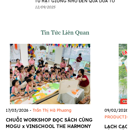
TỪ HẠT GIỐNG NHỎ ĐẾN QUẢ DƯA TO
12/09/2025
Tin Tức Liên Quan
17/03/2026
-
Trần Thị Hà Phương
09/02/2026
PRODUCTIO
CHUỖI WORKSHOP ĐỌC SÁCH CÙNG
MOGU x VINSCHOOL THE HARMONY
LẠCH CẠC