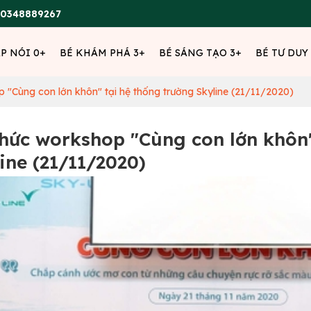
0348889267
ẬP NÓI 0+
BÉ KHÁM PHÁ 3+
BÉ SÁNG TẠO 3+
BÉ TƯ DUY
 "Cùng con lớn khôn" tại hệ thống trường Skyline (21/11/2020)
hức workshop "Cùng con lớn khôn"
ine (21/11/2020)