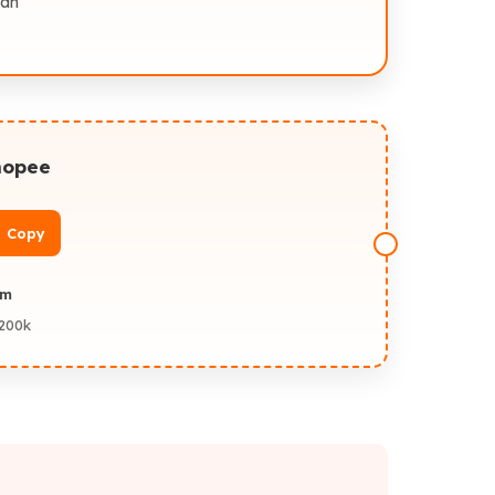
sàn
hopee
Copy
4m
200k