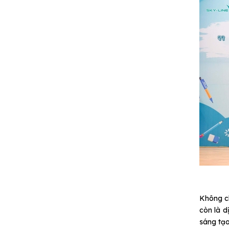
Không ch
còn là d
sáng tạo