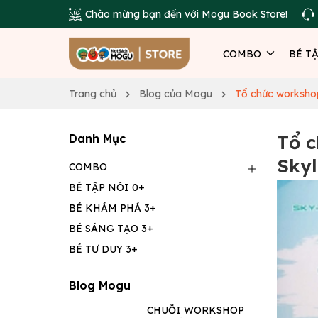
Chào mừng bạn đến với Mogu Book Store!
COMBO
BÉ T
Trang chủ
Blog của Mogu
Tổ chức workshop
Tổ c
Danh Mục
Skyl
COMBO
BÉ TẬP NÓI 0+
BÉ KHÁM PHÁ 3+
BÉ SÁNG TẠO 3+
BÉ TƯ DUY 3+
Blog Mogu
CHUỖI WORKSHOP