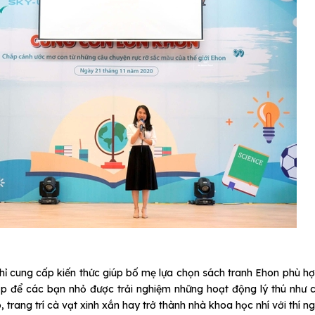
ỉ cung cấp kiến thức giúp bố mẹ lựa chọn sách tranh Ehon phù h
ịp để các bạn nhỏ được trải nghiệm những hoạt động lý thú như 
, trang trí cà vạt xinh xắn hay trở thành nhà khoa học nhí với thí 