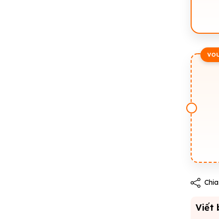
VO
Chia
Viết 