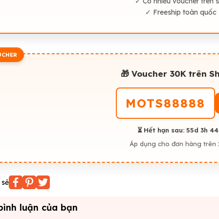
✓ Có nhiều voucher trên 
✓ Freeship toàn quốc
UCHER
🎁 Voucher 30K trên S
MOTS88888
⏳ Hết hạn sau:
55d 3h 4
Áp dụng cho đơn hàng trên 
 sẻ
bình luận của bạn