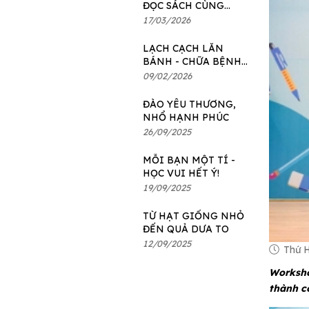
ĐỌC SÁCH CÙNG
MOGU x VINSCHOOL
17/03/2026
THE HARMONY
LẠCH CẠCH LĂN
BÁNH - CHỮA BỆNH
SIÊU NHANH!
09/02/2026
ĐÀO YÊU THƯƠNG,
NHỔ HẠNH PHÚC
26/09/2025
MỖI BẠN MỘT TÍ -
HỌC VUI HẾT Ý!
19/09/2025
TỪ HẠT GIỐNG NHỎ
ĐẾN QUẢ DƯA TO
12/09/2025
Thứ H
Worksho
thành c