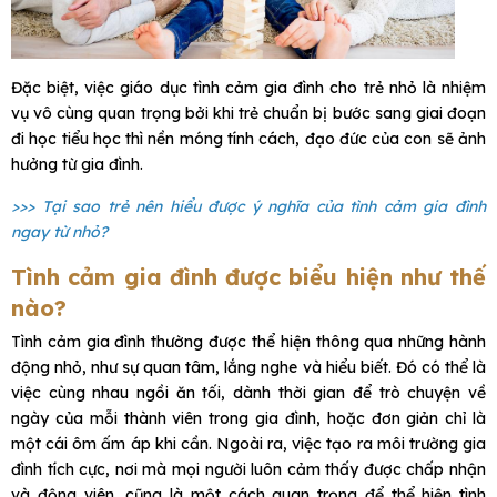
Đặc biệt, việc giáo dục tình cảm gia đình cho trẻ nhỏ là nhiệm
vụ vô cùng quan trọng bởi khi trẻ chuẩn bị bước sang giai đoạn
đi học tiểu học thì nền móng tính cách, đạo đức của con sẽ ảnh
hưởng từ gia đình.
>>> Tại sao trẻ nên hiểu được ý nghĩa của tình cảm gia đình
ngay từ nhỏ?
Tình cảm gia đình được biểu hiện như thế
nào?
Tình cảm gia đình thường được thể hiện thông qua những hành
động nhỏ, như sự quan tâm, lắng nghe và hiểu biết. Đó có thể là
việc cùng nhau ngồi ăn tối, dành thời gian để trò chuyện về
ngày của mỗi thành viên trong gia đình, hoặc đơn giản chỉ là
một cái ôm ấm áp khi cần. Ngoài ra, việc tạo ra môi trường gia
đình tích cực, nơi mà mọi người luôn cảm thấy được chấp nhận
và động viên, cũng là một cách quan trọng để thể hiện tình