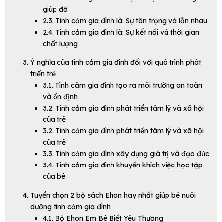
giúp đỡ
2.3. Tình cảm gia đình là: Sự tôn trọng và lẫn nhau
2.4. Tình cảm gia đình là: Sự kết nối và thời gian
chất lượng
Ý nghĩa của tình cảm gia đình đối với quá trình phát
triển trẻ
3.1. Tình cảm gia đình tạo ra môi trường an toàn
và ổn định
3.2. Tình cảm gia đình phát triển tâm lý và xã hội
của trẻ
3.2. Tình cảm gia đình phát triển tâm lý và xã hội
của trẻ
3.3. Tình cảm gia đình xây dựng giá trị và đạo đức
3.4. Tình cảm gia đình khuyến khích việc học tập
của bé
Tuyển chọn 2 bộ sách Ehon hay nhất giúp bé nuôi
dưỡng tình cảm gia đình
4.1. Bộ Ehon Em Bé Biết Yêu Thương