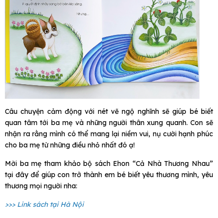
Câu chuyện cảm động với nét vẽ ngộ nghĩnh sẽ giúp bé biết
quan tâm tới ba mẹ và những người thân xung quanh. Con sẽ
nhận ra rằng mình có thể mang lại niềm vui, nụ cười hạnh phúc
cho ba mẹ từ những điều nhỏ nhất đó ạ!
Mời ba mẹ tham khảo bộ sách Ehon “Cả Nhà Thương Nhau”
tại đây để giúp con trở thành em bé biết yêu thương mình, yêu
thương mọi người nha:
>>> Link sách tại Hà Nội