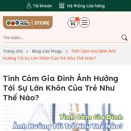
Tài khoản
Hệ thống cửa hàng
Trang chủ
Blog của Mogu
Tình Cảm Gia Đình Ảnh
Hưởng Tới Sự Lớn Khôn Của Trẻ Như Thế Nào?
Tình Cảm Gia Đình Ảnh Hưởng
Tới Sự Lớn Khôn Của Trẻ Như
Thế Nào?