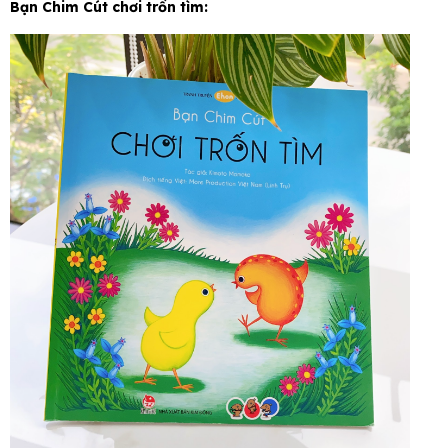
Bạn Chim Cút chơi trốn tìm: