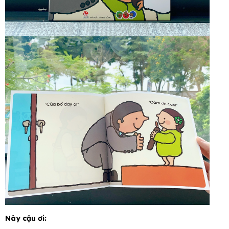
Này cậu ơi: