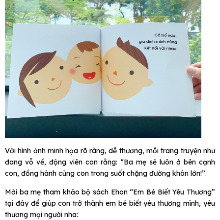
Với hình ảnh minh họa rõ ràng, dễ thương, mỗi trang truyện như
đang vỗ về, động viên con rằng: “Ba mẹ sẽ luôn ở bên cạnh
con, đồng hành cùng con trong suốt chặng đường khôn lớn!”.
Mời ba mẹ tham khảo bộ sách Ehon “Em Bé Biết Yêu Thương”
tại đây để giúp con trở thành em bé biết yêu thương mình, yêu
thương mọi người nha: