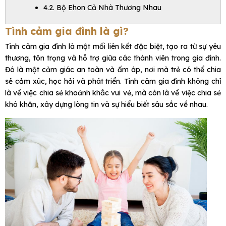
4.2. Bộ Ehon Cả Nhà Thương Nhau
Tình cảm gia đình là gì?
Tình cảm gia đình là một mối liên kết đặc biệt, tạo ra từ sự yêu
thương, tôn trọng và hỗ trợ giữa các thành viên trong gia đình.
Đó là một cảm giác an toàn và ấm áp, nơi mà trẻ có thể chia
sẻ cảm xúc, học hỏi và phát triển. Tình cảm gia đình không chỉ
là về việc chia sẻ khoảnh khắc vui vẻ, mà còn là về việc chia sẻ
khó khăn, xây dựng lòng tin và sự hiểu biết sâu sắc về nhau.