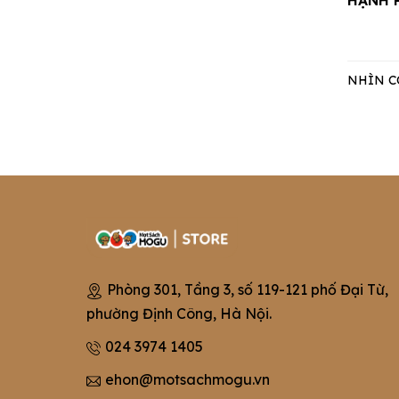
HẠNH 
NHÌN C
Phòng 301, Tầng 3, số 119-121 phố Đại Từ,
phường Định Công, Hà Nội.
024 3974 1405
ehon@motsachmogu.vn