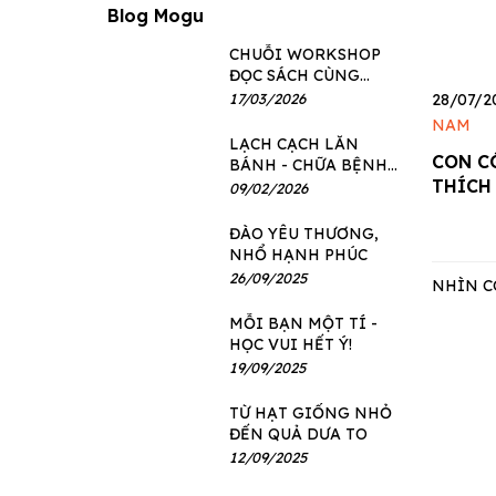
Blog Mogu
CHUỖI WORKSHOP
ĐỌC SÁCH CÙNG
MOGU x VINSCHOOL
17/03/2026
28/07/2
THE HARMONY
NAM
LẠCH CẠCH LĂN
CON CÓ
BÁNH - CHỮA BỆNH
THÍCH
SIÊU NHANH!
09/02/2026
ĐÀO YÊU THƯƠNG,
NHỔ HẠNH PHÚC
26/09/2025
NHÌN C
MỖI BẠN MỘT TÍ -
HỌC VUI HẾT Ý!
19/09/2025
TỪ HẠT GIỐNG NHỎ
ĐẾN QUẢ DƯA TO
12/09/2025