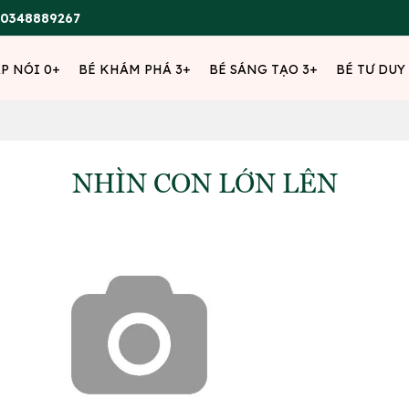
0348889267
ẬP NÓI 0+
BÉ KHÁM PHÁ 3+
BÉ SÁNG TẠO 3+
BÉ TƯ DUY
NHÌN CON LỚN LÊN