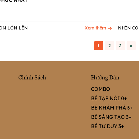
PHÚC NHẤT
ON LỚN LÊN
Xem thêm
NHÌN CO
1
2
3
»
Chính Sách
Hướng Dẫn
COMBO
BÉ TẬP NÓI 0+
BÉ KHÁM PHÁ 3+
BÉ SÁNG TẠO 3+
BÉ TƯ DUY 3+