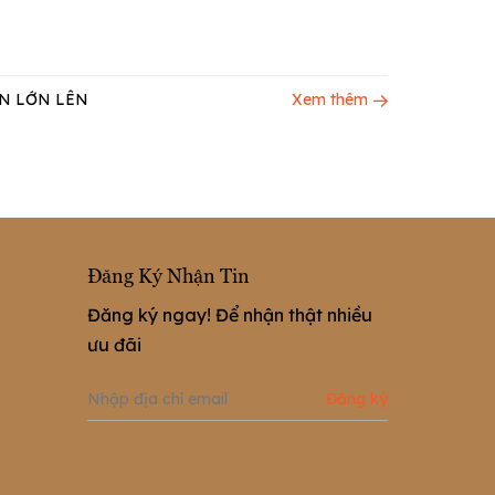
N LỚN LÊN
Xem thêm
Đăng Ký Nhận Tin
Đăng ký ngay! Để nhận thật nhiều
ưu đãi
Đăng ký