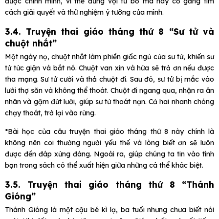
được chính mình, vì thế đừng vội từ bỏ mà hãy cố gắng tìm
cách giải quyết và thử nghiệm ý tưởng của mình.
3.4. Truyện thai giáo tháng thứ 8 “Sư tử và
chuột nhắt”
Một ngày nọ, chuột nhắt làm phiền giấc ngủ của sư tử, khiến sư
tử tức giận và bắt nó. Chuột van xin và hứa sẽ trả ơn nếu được
tha mạng. Sư tử cười và thả chuột đi. Sau đó, sư tử bị mắc vào
lưới thợ săn và không thể thoát. Chuột đi ngang qua, nhận ra ân
nhân và gặm đứt lưới, giúp sư tử thoát nạn. Cả hai nhanh chóng
chạy thoát, trở lại vào rừng.
*Bài học của câu truyện thai giáo tháng thứ 8 này chính là
không nên coi thường người yếu thế và lòng biết ơn sẽ luôn
được đền đáp xứng đáng. Ngoài ra, giúp chúng ta tin vào tình
bạn trong sách có thể xuất hiện giữa những cá thể khác biệt.
3.5. Truyện thai giáo tháng thứ 8 “Thánh
Gióng”
Thánh Gióng là một cậu bé kì lạ, ba tuổi nhưng chưa biết nói