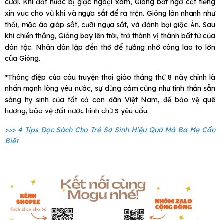
cười. Khi đất nước bị giặc ngoại xâm, Gióng bất ngờ cất tiếng
xin vua cho vũ khí và ngựa sắt để ra trận. Gióng lớn nhanh như
thổi, mặc áo giáp sắt, cưỡi ngựa sắt, và đánh bại giặc Ân. Sau
khi chiến thắng, Gióng bay lên trời, trở thành vị thánh bất tử của
dân tộc. Nhân dân lập đền thờ để tưởng nhớ công lao to lớn
của Gióng.
*Thông điệp của câu truyện thai giáo tháng thứ 8 này chính là
nhấn mạnh lòng yêu nước, sự dũng cảm cũng như tinh thần sẵn
sàng hy sinh của tất cả con dân Việt Nam, để bảo vệ quê
hương, bảo vệ đất nước hình chữ S yêu dấu.
>>> 4 Tips Đọc Sách Cho Trẻ Sơ Sinh Hiệu Quả Mà Ba Mẹ Cần
Biết