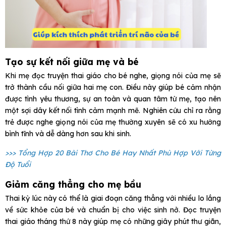
Tạo sự kết nối giữa mẹ và bé
Khi mẹ đọc truyện thai giáo cho bé nghe, giọng nói của mẹ sẽ
trở thành cầu nối giữa hai mẹ con. Điều này giúp bé cảm nhận
được tình yêu thương, sự an toàn và quan tâm từ mẹ, tạo nên
một sợi dây kết nối tình cảm mạnh mẽ. Nghiên cứu chỉ ra rằng
trẻ được nghe giọng nói của mẹ thường xuyên sẽ có xu hướng
bình tĩnh và dễ dàng hơn sau khi sinh.
>>> Tổng Hợp 20 Bài Thơ Cho Bé Hay Nhất Phù Hợp Với Từng
Độ Tuổi
Giảm căng thẳng cho mẹ bầu
Thai kỳ lúc này có thể là giai đoạn căng thẳng với nhiều lo lắng
về sức khỏe của bé và chuẩn bị cho việc sinh nở. Đọc truyện
thai giáo tháng thứ 8 này giúp mẹ có những giây phút thư giãn,