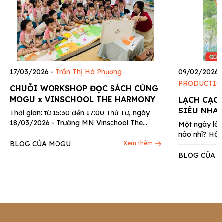
17/03/2026
-
Trần Thị Hà Phương
09/02/2026
PRODUCTIO
CHUỖI WORKSHOP ĐỌC SÁCH CÙNG
MOGU x VINSCHOOL THE HARMONY
LẠCH CẠC
SIÊU NHA
Thời gian: từ 15:30 đến 17:00 Thứ Tư, ngày
18/03/2026 - Trường MN Vinschool The
Một ngày làm 
Harmony- Nguyệt Quế 9, Long Biên,...
nào nhỉ? Hãy
BLOG CỦA MOGU
Xem thêm
BLOG CỦA 