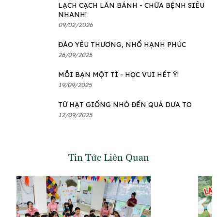
LẠCH CẠCH LĂN BÁNH - CHỮA BỆNH SIÊU
NHANH!
09/02/2026
ĐÀO YÊU THƯƠNG, NHỔ HẠNH PHÚC
26/09/2025
MỖI BẠN MỘT TÍ - HỌC VUI HẾT Ý!
19/09/2025
TỪ HẠT GIỐNG NHỎ ĐẾN QUẢ DƯA TO
12/09/2025
Tin Tức Liên Quan