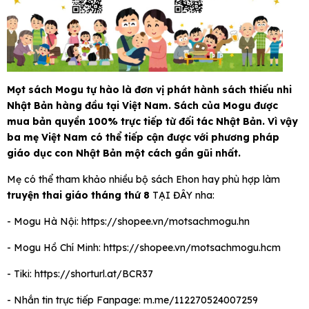
Mọt sách Mogu tự hào là đơn vị phát hành sách thiếu nhi
Nhật Bản hàng đầu tại Việt Nam. Sách của Mogu được
mua bản quyền 100% trực tiếp từ đối tác Nhật Bản. Vì vậy
ba mẹ Việt Nam có thể tiếp cận được với phương pháp
giáo dục con Nhật Bản một cách gần gũi nhất.
Mẹ có thể tham khảo nhiều bộ sách Ehon hay phù hợp làm
truyện thai giáo tháng thứ 8
TẠI ĐÂY nha:
- Mogu Hà Nội:
https://shopee.vn/motsachmogu.hn
- Mogu Hồ Chí Minh:
https://shopee.vn/motsachmogu.hcm
- Tiki:
https://shorturl.at/BCR37
- Nhắn tin trực tiếp Fanpage:
m.me/112270524007259