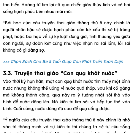
tan biến. Hoàng tử tìm lại cô qua chiếc giày thủy tinh và cả hai
sống hạnh phúc bên nhau mãi mãi.
*Bài học của câu truyện thai giáo tháng thứ 8 này chính là
người nhân hậu sẽ được hạnh phúc còn kẻ xấu thì sẽ bị trừng
phạt, hoặc bài học về sự kỷ luật đúng giờ, tình thương yêu giữa
con người, sự đoàn kết cũng như việc nhận ra sai lầm, lỗi sai
không có gì đáng sợ.
>>> Chọn Sách Cho Bé 5 Tuổi Giúp Con Phát Triển Toàn Diện
3.3. Truyện thai giáo “Con quạ khát nước”
Vào thời kỳ hạn hán, một con quạ khát nước tìm thấy một bình
nước nhưng không thể uống vì nước quá thấp. Sau khi cố gắng
mà không thành công, quạ nảy ra ý tưởng nhặt sỏi thả vào
bình để nước dâng lên. Nó kiên trì tìm sỏi và tiếp tục thả vào
bình. Cuối cùng, nước dâng đủ cao để quạ uống được.
*Ý nghĩa của câu truyện thai giáo tháng thứ 8 này chính là nhờ
vào trí thông minh và sự kiên trì thì chúng ta sẽ tự cứu sống