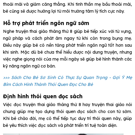
thoải mái và giảm căng thẳng. Khi tinh thần mẹ bầu thoải mái,
bé cũng sẽ được hưởng lợi từ môi trường tâm lý tích cực này.
Hỗ trợ phát triển ngôn ngữ sớm
Nghe truyện thai giáo tháng thứ 8 giúp bé tiếp xúc với từ vựng,
ngữ pháp và cách phát âm ngay từ khi còn trong bụng mẹ.
Điều này giúp bé có nền tảng phát triển ngôn ngữ tốt hơn sau
khi sinh. Mặc dù bé chưa thể hiểu được nội dung truyện, nhưng
việc nghe giọng nói của mẹ mỗi ngày sẽ giúp bé hình thành các
kỹ năng ngôn ngữ cơ bản.
>>> Sách Cho Bé Sơ Sinh Có Thực Sự Quan Trọng - Gợi Ý Mẹ
Bỉm Cách Hình Thành Thói Quen Đọc Cho Bé
Định hình thói quen đọc sách
Việc đọc truyện thai giáo tháng thứ 8 hay truyện thai giáo nói
chung giúp mẹ tạo dựng thói quen đọc sách cho con từ sớm.
Khi bé chào đời, mẹ có thể tiếp tục duy trì thói quen này, giúp
bé yêu thích việc đọc sách và phát triển trí tuệ toàn diện.