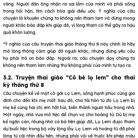
vàng. Người đàn ông nhận ra sai lầm của mình và phải sống
trong hối hận, tìm cách hóa giải điều ước. Ý nghĩa của câu
chuyện là khuyên chúng ta không nên tham lam và đừng mong
người khác báo đáp khi giúp đỡ, vì lòng tham có thể gây ra hậu
quả khôn lường.
*Ý nghĩa của câu truyện thai giáo tháng thứ 8 này chính là hãy
mở lòng thông cảm giúp đỡ người khác, nhưng đừng yêu cầu
họ phải trả ơn báo đáp. Ngoài ra, câu chuyện dạy chúng ta
không nên tham lam những thứ không phải của mình tự tạo ra.
3.2. Truyện thai giáo “Cô bé lọ lem” cho thai
kỳ tháng thứ 8
Câu chuyện kể về một cô gái Lọ Lem, sống hạnh phúc cùng gia
đình cho đến khi mẹ mất. Sau đó, cha tái hôn từ đó Lọ Lem bị
mẹ kế cùng hai chị em hắt hủi, biến thành người hầu trong nhà.
Một ngày, nhà vua mở tiệc để chọn vợ cho hoàng tử. Dù bị mẹ
kế ngăn cản, nhưng nhờ có bà tiên giúp đỡ, Lọ Lem được tham
dự buổi tiệc trong bộ váy lộng lẫy. Lọ Lem và hoàng tử đã phải
lòng từ cái nhìn đầu tiên, nhưng phải vội về trước khi phép màu