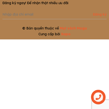
Đăng ký ngay! Để nhận thật nhiều ưu đãi
Đăng ký
© Bản quyền thuộc về
Mọt sách Mogu
Cung cấp bởi
Sapo
Liên hệ