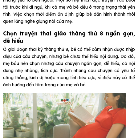
những yếu tố bên ngoài. Một số mẹ thích đọc truyện vào buổi
tối trước khi đi ngủ, khi cả mẹ và bé đều ở trong trạng thái yên
tĩnh. Việc chọn thời điểm ổn định giúp bé dần hình thành thói
quen lắng nghe giọng nói của mẹ.
Chọn truyện thai giáo tháng thứ 8 ngắn gọn,
dễ hiểu
Ở giai đoạn thai kỳ tháng thứ 8, bé có thể cảm nhận được nhịp
điệu của câu chuyện, nhưng bé chưa thể hiểu nội dung. Do đó,
mẹ bầu nên chọn những câu chuyện ngắn gọn, dễ hiểu, có nội
dung nhẹ nhàng, tích cực. Tránh những câu chuyện có yếu tố
căng thẳng, kinh dị hoặc mang tính tiêu cực, vì điều này có thể
ảnh hưởng đến tâm trạng của mẹ và bé.