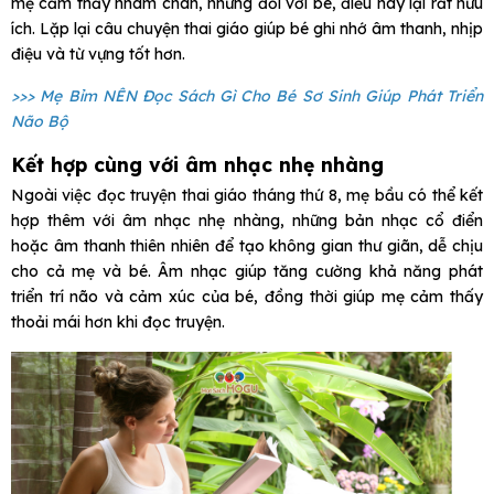
mẹ cảm thấy nhàm chán, nhưng đối với bé, điều này lại rất hữu
ích. Lặp lại câu chuyện thai giáo giúp bé ghi nhớ âm thanh, nhịp
điệu và từ vựng tốt hơn.
>>> Mẹ Bỉm NÊN Đọc Sách Gì Cho Bé Sơ Sinh Giúp Phát Triển
Não Bộ
Kết hợp cùng với âm nhạc nhẹ nhàng
Ngoài việc đọc truyện thai giáo tháng thứ 8, mẹ bầu có thể kết
hợp thêm với âm nhạc nhẹ nhàng, những bản nhạc cổ điển
hoặc âm thanh thiên nhiên để tạo không gian thư giãn, dễ chịu
cho cả mẹ và bé. Âm nhạc giúp tăng cường khả năng phát
triển trí não và cảm xúc của bé, đồng thời giúp mẹ cảm thấy
thoải mái hơn khi đọc truyện.