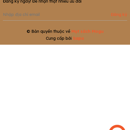
Đăng ký ngay! Để nhận thật nhiều ưu đãi
Đăng ký
© Bản quyền thuộc về
Mọt sách Mogu
Cung cấp bởi
Sapo