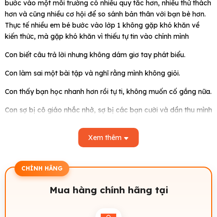
bước vào một môi trường có nhiều quy tắc hơn, nhiều thử thách
hơn và cũng nhiều cơ hội để so sánh bản thân với bạn bè hơn.
Thực tế nhiều em bé bước vào lớp 1 không gặp khó khăn về
kiến thức, mà gặp khó khăn vì thiếu tự tin vào chính mình
Con biết câu trả lời nhưng không dám giơ tay phát biểu.
Con làm sai một bài tập và nghĩ rằng mình không giỏi.
Con thấy bạn học nhanh hơn rồi tự ti, không muốn cố gắng nữa.
Con sợ bị cô giáo nhắc nhở, sợ bị các bạn cười và dần thu mình
trong lớp học.
Xem thêm
Sự thiếu tự tin có thể khiến con bỏ lỡ rất nhiều cơ hội để học hỏi,
khám phá và thể hiện khả năng của mình.
Đừng lo, cậu sẽ làm tốt thôi
CHÍNH HÃNG
sẽ là cuốn tranh truyện Hàn Quốc
giúp trẻ xây dựng nền tảng tâm lý tích cực trước khi bước vào
Mua hàng chính hãng tại
hành trình lớp 1.
Con không cần phải là người giỏi nhất để trở thành một em