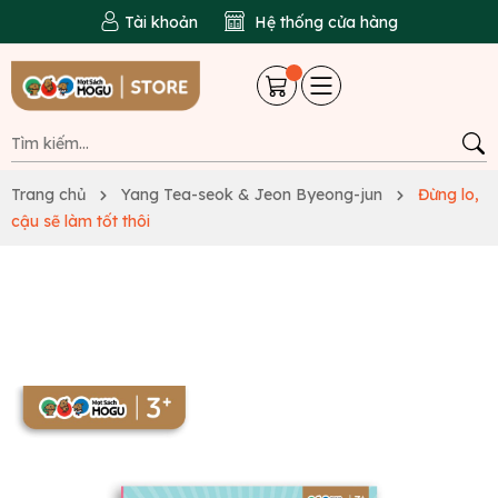
Tài khoản
Hệ thống cửa hàng
Trang chủ
Yang Tea-seok & Jeon Byeong-jun
Đừng lo,
cậu sẽ làm tốt thôi