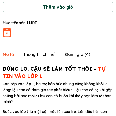
Thêm vào giỏ
Mua trên sàn TMĐT
Mô tả
Thông tin chi tiết
Đánh giá (
4
)
ĐỪNG LO, CẬU SẼ LÀM TỐT THÔI –
TỰ
TIN VÀO LỚP 1
Con sắp vào lớp 1, ba mẹ háo hức nhưng cũng không khỏi lo
lắng: liệu con có dám giơ tay phát biểu? Liệu con có sợ khi gặp
những bài học mới? Liệu con có buồn khi thấy bạn làm tốt hơn
mình?
Bước vào lớp 1 là một cột mốc lớn của trẻ. Lần đầu tiên con