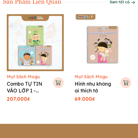
Sản Phẩm Liên Quan
Xem tất cả
vào lớp 1 với tâm thế vui vẻ, chủ động và sẵn sàng học hỏi.
Mọt Sách Mogu
Mọt Sách Mogu
Combo TỰ TIN
Hình như không
VÀO LỚP 1 -
ai thích tớ
Tranh truyện Hàn
207.000₫
69.000₫
Quốc cho bé