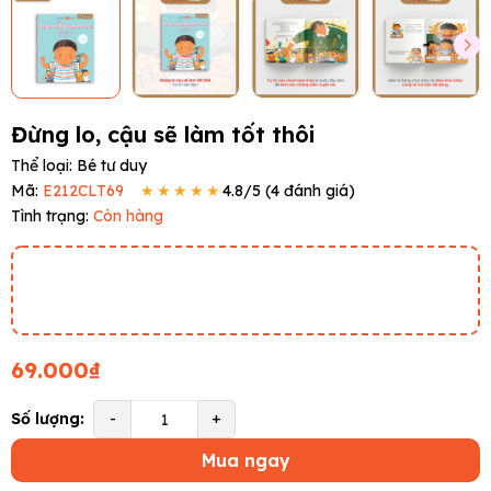
Đừng lo, cậu sẽ làm tốt thôi
Thể loại:
Bé tư duy
Mã:
E212CLT69
★★★★★
4.8
/5 (
4
đánh giá)
Tình trạng:
Còn hàng
69.000₫
Số lượng:
-
+
Mua ngay