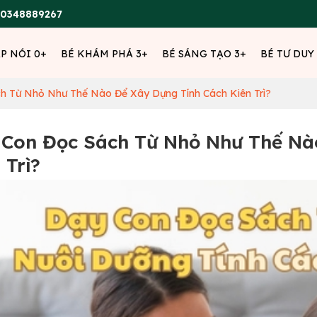
0348889267
ẬP NÓI 0+
BÉ KHÁM PHÁ 3+
BÉ SÁNG TẠO 3+
BÉ TƯ DUY
h Từ Nhỏ Như Thế Nào Để Xây Dựng Tính Cách Kiên Trì?
Con Đọc Sách Từ Nhỏ Như Thế Nà
 Trì?