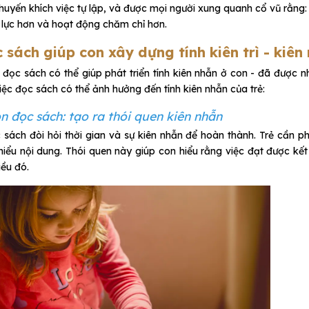
huyến khích việc tự lập, và được mọi người xung quanh cổ vũ rằng:
lực hơn và hoạt động chăm chỉ hơn.
c sách giúp con xây dựng tính kiên trì - kiê
đọc sách có thể giúp phát triển tính kiên nhẫn ở con - đã được nh
iệc đọc sách có thể ảnh hưởng đến tính kiên nhẫn của trẻ:
n đọc sách: tạo ra thói quen kiên nhẫn
 sách đòi hỏi thời gian và sự kiên nhẫn để hoàn thành. Trẻ cần ph
hiểu nội dung. Thói quen này giúp con hiểu rằng việc đạt được kế
iều đó.