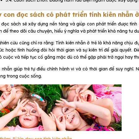
3.4. Cuốn sách Ehon: Đường hầm tàu điện ngầm được xây dựng 
y con đọc sách có phát triển tính kiên nhẫn 
đọc sách sẽ xây dựng nền tảng và giúp con phát triển được tính 
n để theo dõi câu chuyện, hiểu ý nghĩa và phát triển khả năng tư du
hiên cứu cũng chỉ ra rằng: Tính kiên nhẫn ở trẻ là khả năng chịu đ
ức hoặc tình huống đòi hỏi thời gian và sự kiên trì để giải quyết
 cuộc và tiếp tục cố gắng mặc dù có thể gặp phải trở ngại hay thử 
n nhẫn giúp trẻ tự điều chỉnh hành vi và có thời gian để suy nghĩ. 
ng trong cuộc sống.