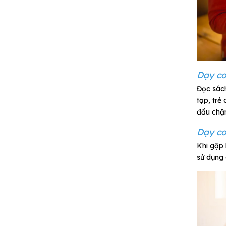
Dạy co
Đọc sách
tạp, trẻ
đầu chậm
Dạy co
Khi gặp 
sử dụng 