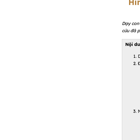
Hì
Dạy con 
cứu đã p
Nội du
D
Đ
N