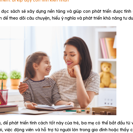
thêm: Bí kíp dạy con tính kiên nhẫn
đọc sách sẽ xây dựng nền tảng và giúp con phát triển được tính 
n để theo dõi câu chuyện, hiểu ý nghĩa và phát triển khả năng tư du
, để phát triển tính cách tốt này của trẻ, ba mẹ có thể bắt đầu từ 
i, việc động viên và hỗ trợ từ người lớn trong gia đình hoặc thầy