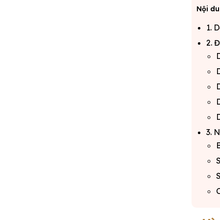
Nội du
1. 
2. 
D
D
D
D
D
3. 
B
S
C