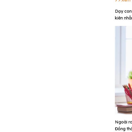
> > Xem 
Dạy con 
kiên nhẫ
Ngoài ra
Đồng thờ