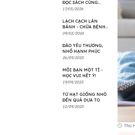
ĐỌC SÁCH CÙNG
MOGU x VINSCHOOL
17/03/2026
THE HARMONY
LẠCH CẠCH LĂN
BÁNH - CHỮA BỆNH
SIÊU NHANH!
09/02/2026
ĐÀO YÊU THƯƠNG,
NHỔ HẠNH PHÚC
26/09/2025
MỖI BẠN MỘT TÍ -
HỌC VUI HẾT Ý!
19/09/2025
TỪ HẠT GIỐNG NHỎ
ĐẾN QUẢ DƯA TO
12/09/2025
Thứ H