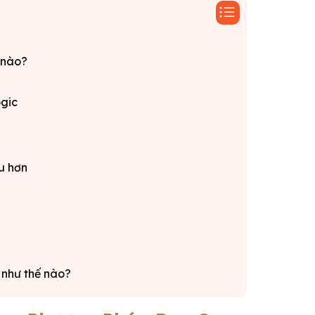
ế nào?
ogic
u hơn
như thế nào?