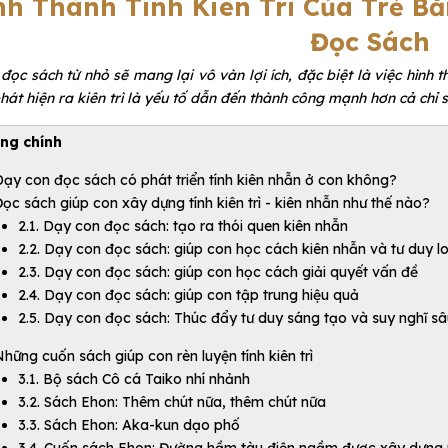
nh Thành Tính Kiên Trì Của Trẻ 
Đọc Sách
đọc sách từ nhỏ sẽ mang lại vô vàn lợi ích, đặc biệt là việc hình th
hát hiện ra kiên trì là yếu tố dẫn đến thành công mạnh hơn cả chỉ s
ng chính
ạy con đọc sách có phát triển tính kiên nhẫn ở con không?
ọc sách giúp con xây dựng tính kiên trì - kiên nhẫn như thế nào?
2.1. Dạy con đọc sách: tạo ra thói quen kiên nhẫn
2.2. Dạy con đọc sách: giúp con học cách kiên nhẫn và tư duy lo
2.3. Dạy con đọc sách: giúp con học cách giải quyết vấn đề
2.4. Dạy con đọc sách: giúp con tập trung hiệu quả
2.5. Dạy con đọc sách: Thúc đẩy tư duy sáng tạo và suy nghĩ s
hững cuốn sách giúp con rèn luyện tính kiên trì
3.1. Bộ sách Cô cá Taiko nhí nhảnh
3.2. Sách Ehon: Thêm chút nữa, thêm chút nữa
3.3. Sách Ehon: Aka-kun dạo phố