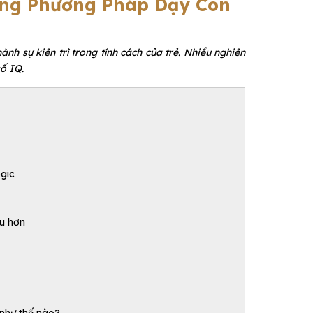
Bằng Phương Pháp Dạy Con
ành sự kiên trì trong tính cách của trẻ. Nhiều nghiên
ố IQ.
gic
âu hơn