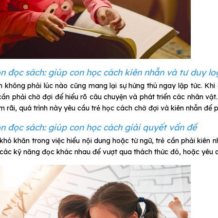
n đọc sách: giúp con học cách kiên nhẫn và tư duy lo
 không phải lúc nào cũng mang lại sự hứng thú ngay lập tức. K
 cần phải chờ đợi để hiểu rõ câu chuyện và phát triển các nhân v
 rãi, quá trình này yêu cầu trẻ học cách chờ đợi và kiên nhẫn để ph
n đọc sách: giúp con học cách giải quyết vấn đề
khó khăn trong việc hiểu nội dung hoặc từ ngữ, trẻ cần phải kiên 
các kỹ năng đọc khác nhau để vượt qua thách thức đó, hoặc yêu cầ