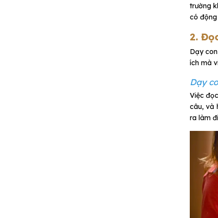
trường k
có động 
2. Đọ
Dạy con 
ích mà v
Dạy co
Việc đọc
câu, và 
ra làm đ