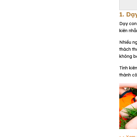
1. Dạ
Dạy con 
kiên nhẫ
Nhiều ng
thách th
không bỏ
Tính kiê
thành cô