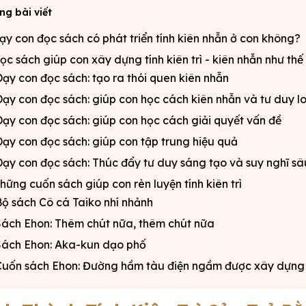
ng bài viết
Dạy con đọc sách có phát triển tính kiên nhẫn ở con không?
Đọc sách giúp con xây dựng tính kiên trì - kiên nhẫn như th
ạy con đọc sách: tạo ra thói quen kiên nhẫn
ạy con đọc sách: giúp con học cách kiên nhẫn và tư duy l
ạy con đọc sách: giúp con học cách giải quyết vấn đề
ạy con đọc sách: giúp con tập trung hiệu quả
ạy con đọc sách: Thúc đẩy tư duy sáng tạo và suy nghĩ sâ
Những cuốn sách giúp con rèn luyện tính kiên trì
ộ sách Cô cá Taiko nhí nhảnh
ách Ehon: Thêm chút nữa, thêm chút nữa
Sách Ehon: Aka-kun dạo phố
uốn sách Ehon: Đường hầm tàu điện ngầm được xây dựng 