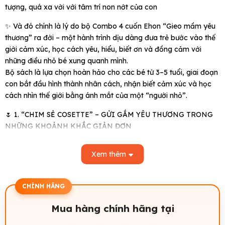
tượng, quá xa vời với tâm trí non nớt của con
✨ Và đó chính là lý do bộ Combo 4 cuốn Ehon “Gieo mầm yêu
thương” ra đời – một hành trình dịu dàng đưa trẻ bước vào thế
giới cảm xúc, học cách yêu, hiểu, biết ơn và đồng cảm với
những điều nhỏ bé xung quanh mình.
Bộ sách là lựa chọn hoàn hảo cho các bé từ 3–5 tuổi, giai đoạn
con bắt đầu hình thành nhân cách, nhận biết cảm xúc và học
cách nhìn thế giới bằng ánh mắt của một “người nhỏ”.
🌷 1. “CHIM SẺ COSETTE” – GỬI GẮM YÊU THƯƠNG TRONG
NHỮNG KHOẢNH KHẮC GIẢN ĐƠN
💙 Một câu chuyện thấm đẫm tình người, khơi gợi trong con sự
thấu hiểu và lòng trắc ẩn.
Xem thêm
💟 Chạm vào trái tim non nớt bắt đầu cảm nhận thế giới cảm
xúc, cuốn sách “CHIM SẺ COSETTE” không chỉ đơn giản là một
câu chuyện bình thường mà ẩn chứa trong đó là cả một bầu
CHÍNH HÃNG
trời ký ức không thể phai nhòa của đất nước Nhật Bản trong
những năm tháng bị đau thương bủa vây.
Mua hàng chính hãng tại
🕊️ Khi đọc “Chim sẻ Cosette”, bé sẽ học được rằng: