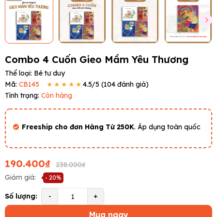
Combo 4 Cuốn Gieo Mầm Yêu Thương
Thể loại:
Bé tư duy
Mã:
CB145
★★★★★
4.5
/5 (
104
đánh giá)
Tình trạng:
Còn hàng
Freeship cho đơn Hàng Từ 250K
. Áp dụng toàn quốc
190.400₫
238.000₫
Giảm giá:
- 20%
Số lượng:
-
+
Mua ngay