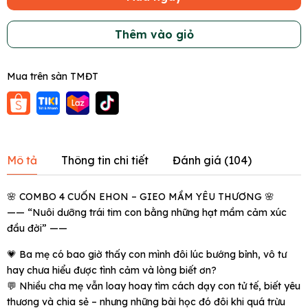
Thêm vào giỏ
Mua trên sàn TMĐT
Mô tả
Thông tin chi tiết
Đánh giá (
104
)
🌸 COMBO 4 CUỐN EHON – GIEO MẦM YÊU THƯƠNG 🌸
—— “Nuôi dưỡng trái tim con bằng những hạt mầm cảm xúc
đầu đời” ——
💗 Ba mẹ có bao giờ thấy con mình đôi lúc bướng bỉnh, vô tư
hay chưa hiểu được tình cảm và lòng biết ơn?
💬 Nhiều cha mẹ vẫn loay hoay tìm cách dạy con tử tế, biết yêu
thương và chia sẻ – nhưng những bài học đó đôi khi quá trừu