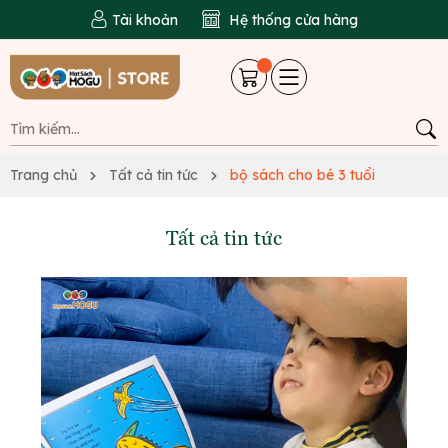
Tài khoản
Hệ thống cửa hàng
Trang chủ
Tất cả tin tức
bộ sách cho bé 3 tuổi
Tất cả tin tức