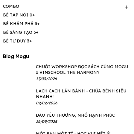
COMBO
BÉ TẬP NÓI 0+
BÉ KHÁM PHÁ 3+
BÉ SÁNG TẠO 3+
BÉ TƯ DUY 3+
Blog Mogu
CHUỖI WORKSHOP ĐỌC SÁCH CÙNG MOGU
x VINSCHOOL THE HARMONY
17/03/2026
LẠCH CẠCH LĂN BÁNH - CHỮA BỆNH SIÊU
NHANH!
09/02/2026
ĐÀO YÊU THƯƠNG, NHỔ HẠNH PHÚC
26/09/2025
MỖI BẠN MỘT TÍ - HỌC VUI HẾT Ý!