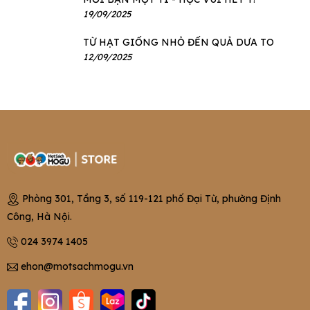
19/09/2025
TỪ HẠT GIỐNG NHỎ ĐẾN QUẢ DƯA TO
12/09/2025
Phòng 301, Tầng 3, số 119-121 phố Đại Từ, phường Định
Công, Hà Nội.
024 3974 1405
ehon@motsachmogu.vn