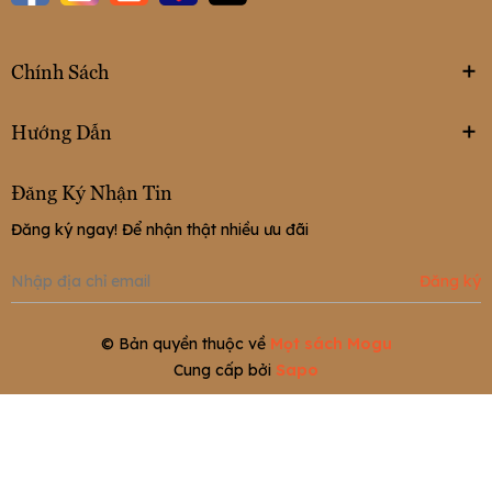
Chính Sách
Hướng Dẫn
Đăng Ký Nhận Tin
Đăng ký ngay! Để nhận thật nhiều ưu đãi
Đăng ký
© Bản quyền thuộc về
Mọt sách Mogu
Cung cấp bởi
Sapo