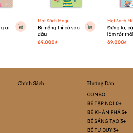
u
Mọt Sách Mogu
Mọt Sách M
g ai
Bị mắng thì có sao
Đừng lo, cậ
đâu
làm tốt thô
69.000₫
69.000₫
Chính Sách
Hướng Dẫn
COMBO
BÉ TẬP NÓI 0+
BÉ KHÁM PHÁ 3+
BÉ SÁNG TẠO 3+
BÉ TƯ DUY 3+