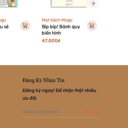
ogu
Mọt Sách Mogu
Mọt Sách
u sẽ
Bíp bíp! Bánh quy
Bé con l
i
biến hình
47.000₫
47.000₫
Đăng Ký Nhận Tin
Đăng ký ngay! Để nhận thật nhiều
ưu đãi
Đăng ký