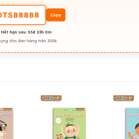
OTS88888
Copy
 Hết hạn sau:
53d 23h 0m
dụng cho đơn hàng trên 200k