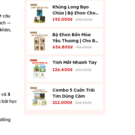
Khủng Long Bạo
Chúa | Bộ Ehon Cho
t câu
Bé Từ 3 Tuổi | Dạy
192.000₫
240.000₫
hách —
Con Kiểm Soát Cảm
 khăn,
Xúc
Bộ Ehon Bốn Mùa
Yêu Thương | Cho Bé
Từ 3 Tuổi | Phát Triển
636.800₫
796.000₫
Cảm Xúc & Tư Duy
Tinh Mắt Nhanh Tay
126.400₫
158.000₫
Combo 5 Cuốn Trái
n và
3
Tim Dũng Cảm
u bài học
212.000₫
265.000₫
 đồng