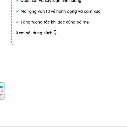
✔
Quan sát và suy luận tình huống
✔
Mở rộng vốn từ về hành động và cảm xúc
✔
Tăng tương tác khi đọc cùng bố mẹ
Xem nội dung sách 👇