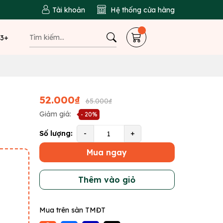
Tài khoản
Hệ thống cửa hàng
 3+
52.000₫
65.000₫
Giảm giá:
- 20%
Số lượng:
-
+
Mua ngay
Thêm vào giỏ
Mua trên sàn TMĐT