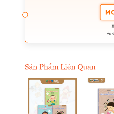
M
⏳
Áp 
Sản Phẩm Liên Quan