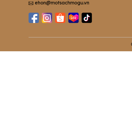
ehon@motsachmogu.vn