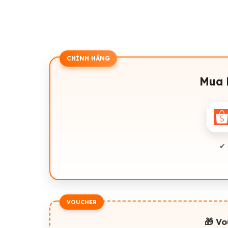
CHÍNH HÃNG
Mua 
✔ 
VOUCHER
🎁 V