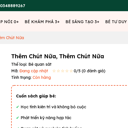
0348889267
ẬP NÓI 0+
BÉ KHÁM PHÁ 3+
BÉ SÁNG TẠO 3+
BÉ TƯ DUY
êm Chút Nữa
Thêm Chút Nữa, Thêm Chút Nữa
Thể loại:
Bé quan sát
Mã:
Đang cập nhật
☆☆☆☆☆
0
/5 (
0
đánh giá)
Tình trạng:
Còn hàng
Cuốn sách giúp bé:
✔
Học tính kiên trì và không bỏ cuộc
✔
Phát triển kỹ năng hợp tác