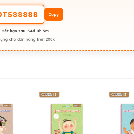
OTS88888
Copy
 Hết hạn sau:
54d 0h 5m
dụng cho đơn hàng trên 200k