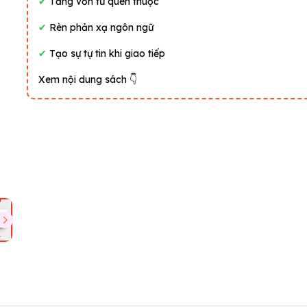
✔
Tăng vốn từ quen thuộc
✔
Rèn phản xạ ngôn ngữ
✔
Tạo sự tự tin khi giao tiếp
Xem nội dung sách 👇