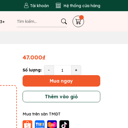
Tài khoản
Hệ thống cửa hàng
 3+
47.000₫
Số lượng:
-
+
Mua ngay
Thêm vào giỏ
Mua trên sàn TMĐT