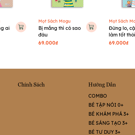
u
Mọt Sách Mogu
Mọt Sách M
g ai
Bị mắng thì có sao
Đừng lo, cậ
đâu
làm tốt thô
69.000₫
69.000₫
Chính Sách
Hướng Dẫn
COMBO
BÉ TẬP NÓI 0+
BÉ KHÁM PHÁ 3+
BÉ SÁNG TẠO 3+
BÉ TƯ DUY 3+