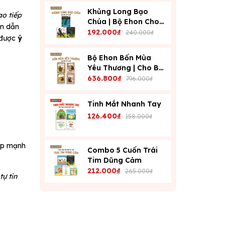
Khủng Long Bạo
ao tiếp
Chúa | Bộ Ehon Cho
ện dẫn
Bé Từ 3 Tuổi | Dạy
192.000₫
240.000₫
 được
ý
Con Kiểm Soát Cảm
Xúc
Bộ Ehon Bốn Mùa
Yêu Thương | Cho Bé
Từ 3 Tuổi | Phát Triển
636.800₫
796.000₫
Cảm Xúc & Tư Duy
Tinh Mắt Nhanh Tay
126.400₫
158.000₫
iếp mạnh
Combo 5 Cuốn Trái
Tim Dũng Cảm
212.000₫
265.000₫
tự tin