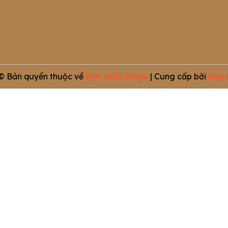
© Bản quyền thuộc về
Mọt sách Mogu
|
Cung cấp bởi
Sap