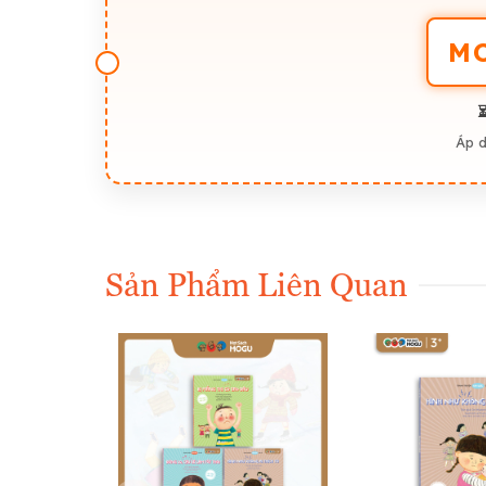
M
⏳
Áp 
Sản Phẩm Liên Quan