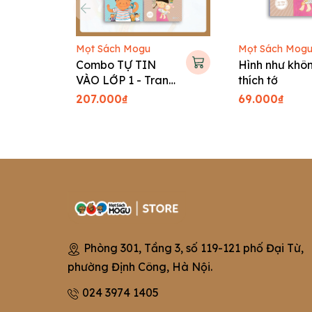
Mọt Sách Mogu
Mọt Sách Mog
Combo TỰ TIN
Hình như khôn
VÀO LỚP 1 - Tranh
thích tớ
truyện Hàn Quốc
207.000₫
69.000₫
cho bé
Phòng 301, Tầng 3, số 119-121 phố Đại Từ,
phường Định Công, Hà Nội.
024 3974 1405