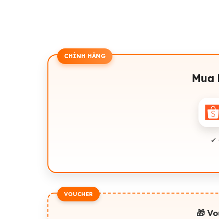
CHÍNH HÃNG
Mua 
✔ 
VOUCHER
🎁 V