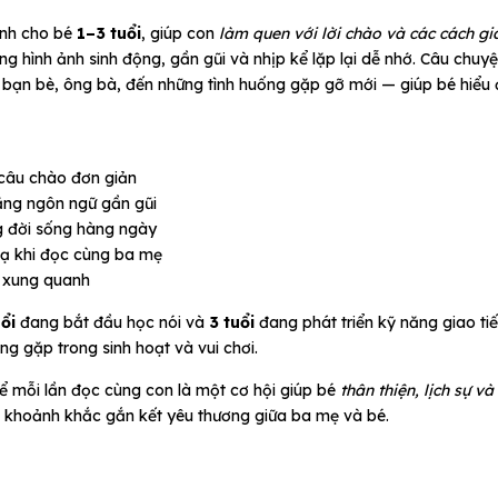
nh cho bé
1–3 tuổi
, giúp con
làm quen với lời chào và các cách gi
g hình ảnh sinh động, gần gũi và nhịp kể lặp lại dễ nhớ. Câu chuy
i bạn bè, ông bà, đến những tình huống gặp gỡ mới — giúp bé hiểu
câu chào đơn giản
ng ngôn ngữ gần gũi
g đời sống hàng ngày
xạ khi đọc cùng ba mẹ
i xung quanh
uổi
đang bắt đầu học nói và
3 tuổi
đang phát triển kỹ năng giao t
ng gặp trong sinh hoạt và vui chơi.
để mỗi lần đọc cùng con là một cơ hội giúp bé
thân thiện, lịch sự và 
 khoảnh khắc gắn kết yêu thương giữa ba mẹ và bé.