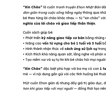
“Xin Chào”
là cuốn
tranh truyện Ehon Nhật Bản
dà
đơn giản trong cuộc sống hằng ngày
thông qua nhữn
bé theo từng lời chào khác nhau — từ “xin chào” vớ
nghĩa của lời chào và giao tiếp thân thiện
.
Cuốn sách giúp bé:
• Phát triển
kỹ năng giao tiếp cơ bản
bằng những 
• Nâng cao
vốn từ vựng cho bé 1 tuổi và 3 tuổi
bằ
• Hình thành nhận thức về
cách ứng xử lịch sự
tron
• Kích thích khả năng quan sát, lắng nghe và phản 
• Tạo niềm vui và sự tự tin khi bé chào hỏi mọi ngườ
“Xin Chào”
đặc biệt phù hợp với ba mẹ có con
1 t
mẽ — vì nội dung gần gũi với các tình huống bé thườ
Một cuốn Ehon giản dị nhưng đầy giá trị giáo dục, 
hơn khi giao tiếp với mọi người
— đồng thời tạo nên