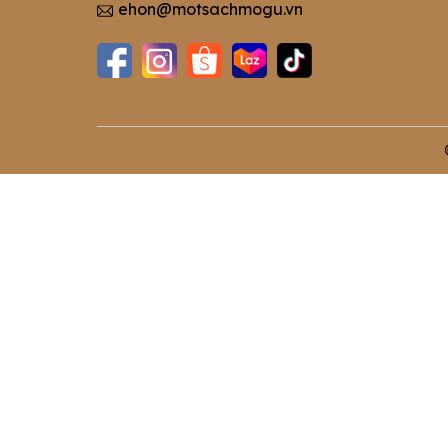
ehon@motsachmogu.vn