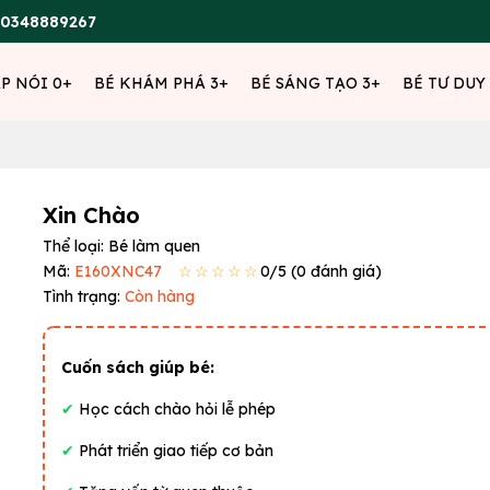
0348889267
ẬP NÓI 0+
BÉ KHÁM PHÁ 3+
BÉ SÁNG TẠO 3+
BÉ TƯ DUY
Xin Chào
Thể loại:
Bé làm quen
Mã:
E160XNC47
☆☆☆☆☆
0
/5 (
0
đánh giá)
Tình trạng:
Còn hàng
Cuốn sách giúp bé:
✔
Học cách chào hỏi lễ phép
✔
Phát triển giao tiếp cơ bản