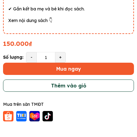
✔ Gắn kết ba mẹ và bé khi đọc sách.
Xem nội dung sách 👇
150.000₫
Số lượng:
-
+
Mua ngay
Thêm vào giỏ
Mua trên sàn TMĐT