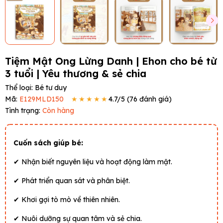
Tiệm Mật Ong Lừng Danh | Ehon cho bé từ
3 tuổi | Yêu thương & sẻ chia
Thể loại:
Bé tư duy
Mã:
E129MLD150
★★★★★
4.7
/5 (
76
đánh giá)
Tình trạng:
Còn hàng
Cuốn sách giúp bé:
✔ Nhận biết nguyên liệu và hoạt động làm mật.
✔ Phát triển quan sát và phân biệt.
✔ Khơi gợi tò mò về thiên nhiên.
✔ Nuôi dưỡng sự quan tâm và sẻ chia.