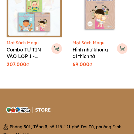
Mọt Sách Mogu
Mọt Sách Mogu
Combo TỰ TIN
Hình như không
VÀO LỚP 1 -
ai thích tớ
Tranh truyện Hàn
207.000₫
69.000₫
Quốc cho bé
Phòng 301, Tầng 3, số 119-121 phố Đại Từ, phường Định