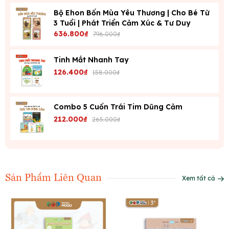
Bộ Ehon Bốn Mùa Yêu Thương | Cho Bé Từ
3 Tuổi | Phát Triển Cảm Xúc & Tư Duy
636.800₫
796.000₫
Tinh Mắt Nhanh Tay
126.400₫
158.000₫
Combo 5 Cuốn Trái Tim Dũng Cảm
212.000₫
265.000₫
Sản Phẩm Liên Quan
Xem tất cả