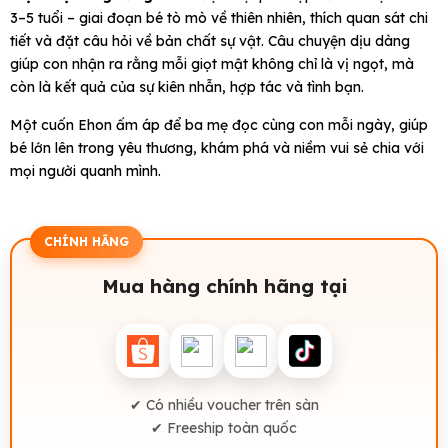
3–5 tuổi – giai đoạn bé tò mò về thiên nhiên, thích quan sát chi
tiết và đặt câu hỏi về bản chất sự vật. Câu chuyện dịu dàng
giúp con nhận ra rằng mỗi giọt mật không chỉ là vị ngọt, mà
còn là kết quả của sự kiên nhẫn, hợp tác và tình bạn.
Một cuốn Ehon ấm áp để ba mẹ đọc cùng con mỗi ngày, giúp
bé lớn lên trong yêu thương, khám phá và niềm vui sẻ chia với
mọi người quanh mình.
CHÍNH HÃNG
Mua hàng chính hãng tại
✔ Có nhiều voucher trên sàn
✔ Freeship toàn quốc