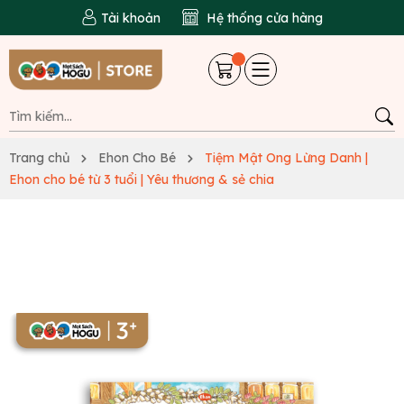
Tài khoản
Hệ thống cửa hàng
Trang chủ
Ehon Cho Bé
Tiệm Mật Ong Lừng Danh |
Ehon cho bé từ 3 tuổi | Yêu thương & sẻ chia