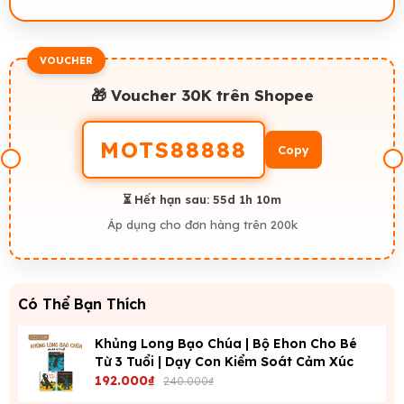
VOUCHER
🎁 Voucher 30K trên Shopee
MOTS88888
Copy
⏳ Hết hạn sau:
55d 1h 10m
Áp dụng cho đơn hàng trên 200k
Có Thể Bạn Thích
Khủng Long Bạo Chúa | Bộ Ehon Cho Bé
Từ 3 Tuổi | Dạy Con Kiểm Soát Cảm Xúc
192.000₫
240.000₫