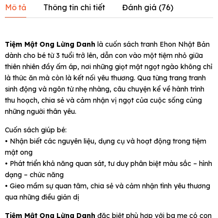
Mô tả
Thông tin chi tiết
Đánh giá (
76
)
Tiệm Mật Ong Lừng Danh
là cuốn sách tranh Ehon Nhật Bản
dành cho bé từ 3 tuổi trở lên, dẫn con vào một tiệm nhỏ giữa
thiên nhiên đầy ấm áp, nơi những giọt mật ngọt ngào không chỉ
là thức ăn mà còn là kết nối yêu thương. Qua từng trang tranh
sinh động và ngôn từ nhẹ nhàng, câu chuyện kể về hành trình
thu hoạch, chia sẻ và cảm nhận vị ngọt của cuộc sống cùng
những người thân yêu.
Cuốn sách giúp bé:
• Nhận biết các nguyên liệu, dụng cụ và hoạt động trong tiệm
mật ong
• Phát triển khả năng quan sát, tư duy phân biệt màu sắc – hình
dạng – chức năng
• Gieo mầm sự quan tâm, chia sẻ và cảm nhận tình yêu thương
qua những điều giản dị
Tiệm Mật Ong Lừng Danh
đặc biệt phù hợp với ba mẹ có con