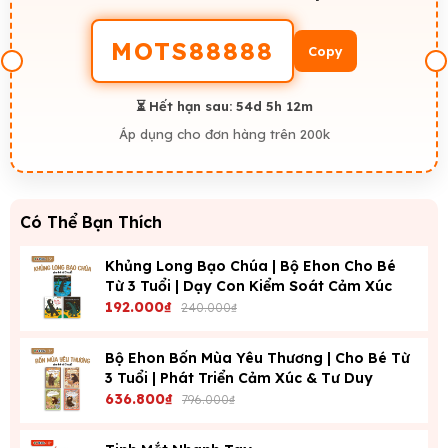
MOTS88888
Copy
⏳ Hết hạn sau:
54d 5h 12m
Áp dụng cho đơn hàng trên 200k
Có Thể Bạn Thích
Khủng Long Bạo Chúa | Bộ Ehon Cho Bé
Từ 3 Tuổi | Dạy Con Kiểm Soát Cảm Xúc
192.000₫
240.000₫
Bộ Ehon Bốn Mùa Yêu Thương | Cho Bé Từ
3 Tuổi | Phát Triển Cảm Xúc & Tư Duy
636.800₫
796.000₫