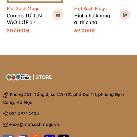
Mọt Sách Mogu
Mọt Sách Mogu
Combo TỰ TIN
Hình như không
VÀO LỚP 1 -
ai thích tớ
Tranh truyện Hàn
207.000₫
69.000₫
Quốc cho bé
Phòng 301, Tầng 3, số 119-121 phố Đại Từ, phường Định
Công, Hà Nội.
024 3974 1405
ehon@motsachmogu.vn