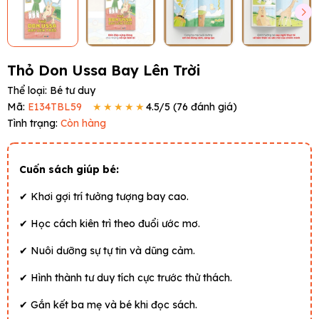
Thỏ Don Ussa Bay Lên Trời
Thể loại:
Bé tư duy
Mã:
E134TBL59
★★★★★
4.5
/5 (
76
đánh giá)
Tình trạng:
Còn hàng
Cuốn sách giúp bé:
✔ Khơi gợi trí tưởng tượng bay cao.
✔ Học cách kiên trì theo đuổi ước mơ.
✔ Nuôi dưỡng sự tự tin và dũng cảm.
✔ Hình thành tư duy tích cực trước thử thách.
✔ Gắn kết ba mẹ và bé khi đọc sách.