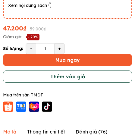
Xem nội dung sách 👇
47.200₫
59.000₫
Giảm giá:
- 20%
Số lượng:
-
+
Mua ngay
Thêm vào giỏ
Mua trên sàn TMĐT
Mô tả
Thông tin chi tiết
Đánh giá (
76
)