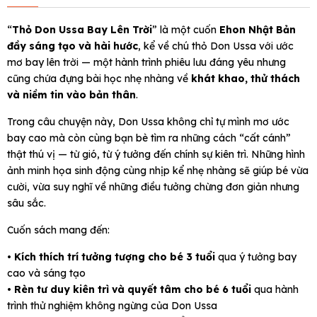
“
Thỏ Don Ussa Bay Lên Trời
” là một cuốn
Ehon Nhật Bản
đầy sáng tạo và hài hước
, kể về chú thỏ Don Ussa với ước
mơ bay lên trời — một hành trình phiêu lưu đáng yêu nhưng
cũng chứa đựng bài học nhẹ nhàng về
khát khao, thử thách
và niềm tin vào bản thân
.
Trong câu chuyện này, Don Ussa không chỉ tự mình mơ ước
bay cao mà còn cùng bạn bè tìm ra những cách “cất cánh”
thật thú vị — từ gió, từ ý tưởng đến chính sự kiên trì. Những hình
ảnh minh họa sinh động cùng nhịp kể nhẹ nhàng sẽ giúp bé vừa
cười, vừa suy nghĩ về những điều tưởng chừng đơn giản nhưng
sâu sắc.
Cuốn sách mang đến:
•
Kích thích trí tưởng tượng cho bé 3 tuổi
qua ý tưởng bay
cao và sáng tạo
•
Rèn tư duy kiên trì và quyết tâm cho bé 6 tuổi
qua hành
trình thử nghiệm không ngừng của Don Ussa