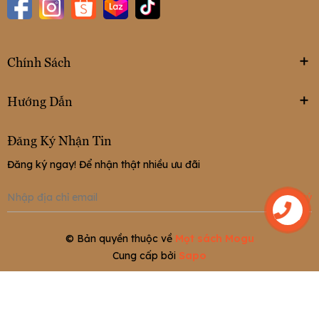
Chính Sách
Hướng Dẫn
Đăng Ký Nhận Tin
Đăng ký ngay! Để nhận thật nhiều ưu đãi
Đăng ký
Liên hệ
© Bản quyền thuộc về
Mọt sách Mogu
Cung cấp bởi
Sapo