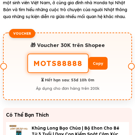
một sinh viên Việt Nam, ở cùng gia đình nhà Honda tại Nhật
Bản và tìm hiểu những cuộc trò chuyện của người Nhật thông
qua những sự kiện diễn ra giữa nhiều mối quan hệ khác nhau.
VOUCHER
🎁 Voucher 30K trên Shopee
MOTS88888
Copy
⏳ Hết hạn sau:
53d 10h 0m
Áp dụng cho đơn hàng trên 200k
Có Thể Bạn Thích
Khủng Long Bạo Chúa | Bộ Ehon Cho Bé
Từ 3 Tuổi | Dạy Con Kiểm Soát Cảm Xúc