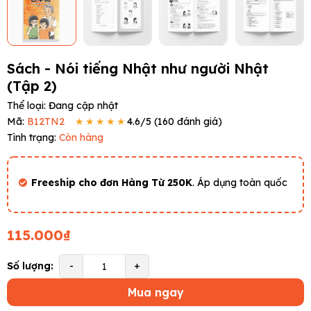
Sách - Nói tiếng Nhật như người Nhật
(Tập 2)
Thể loại:
Đang cập nhật
Mã:
B12TN2
★★★★★
4.6
/5 (
160
đánh giá)
Tình trạng:
Còn hàng
Freeship cho đơn Hàng Từ 250K
. Áp dụng toàn quốc
115.000₫
Số lượng:
-
+
Mua ngay