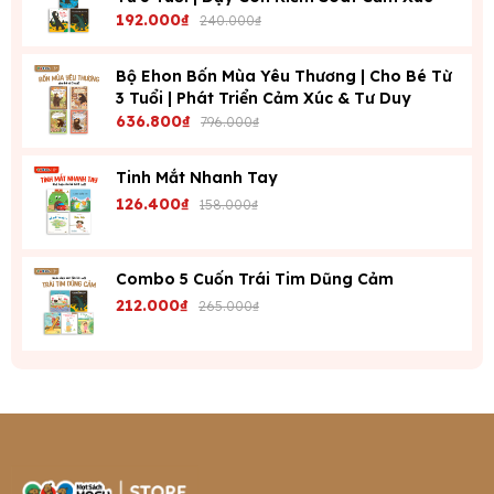
192.000₫
240.000₫
Bộ Ehon Bốn Mùa Yêu Thương | Cho Bé Từ
3 Tuổi | Phát Triển Cảm Xúc & Tư Duy
636.800₫
796.000₫
Tinh Mắt Nhanh Tay
126.400₫
158.000₫
Combo 5 Cuốn Trái Tim Dũng Cảm
212.000₫
265.000₫