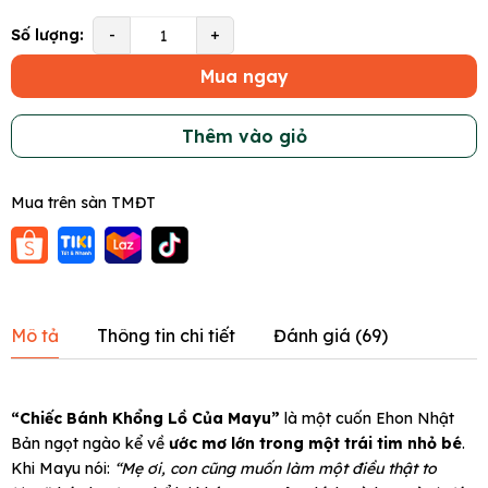
Số lượng:
-
+
Mua ngay
Thêm vào giỏ
Mua trên sàn TMĐT
Mô tả
Thông tin chi tiết
Đánh giá (
69
)
“Chiếc Bánh Khổng Lồ Của Mayu”
là một cuốn Ehon Nhật
Bản ngọt ngào kể về
ước mơ lớn trong một trái tim nhỏ bé
.
Khi Mayu nói:
“Mẹ ơi, con cũng muốn làm một điều thật to