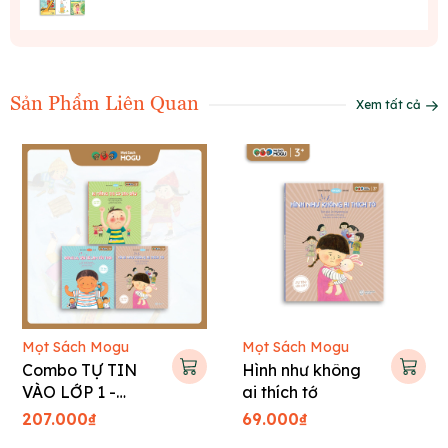
Sản Phẩm Liên Quan
Xem tất cả
Mọt Sách Mogu
Mọt Sách Mogu
Combo TỰ TIN
Hình như không
VÀO LỚP 1 -
ai thích tớ
Tranh truyện Hàn
207.000₫
69.000₫
Quốc cho bé