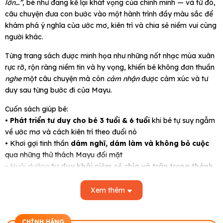
lớn…”
, bé như đang kể lại khát vọng của chính mình — và từ đó,
câu chuyện đưa con bước vào một hành trình đầy màu sắc để
khám phá ý nghĩa của ước mơ, kiên trì và chia sẻ niềm vui cùng
người khác.
Từng trang sách được minh họa như những nốt nhạc mùa xuân
rực rỡ, rộn ràng niềm tin và hy vọng, khiến bé không đơn thuần
nghe
một câu chuyện mà còn
cảm nhận
được cảm xúc và tư
duy sau từng bước đi của Mayu.
Cuốn sách giúp bé:
•
Phát triển tư duy cho bé 3 tuổi & 6 tuổi
khi bé tự suy ngẫm
về ước mơ và cách kiên trì theo đuổi nó
• Khơi gợi tinh thần
dám nghĩ, dám làm và không bỏ cuộc
qua những thử thách Mayu đối mặt
• Nuôi dưỡng
tư duy khái niệm sẻ chia và trân trọng thành
quả
khi Mayu chia sẻ chiếc bánh với mọi người
• Kích thích
tưởng tượng phong phú
khi bé cùng cha mẹ biến
Xem thêm
hóa những đám mây và cảnh vật trong tranh thành phần của
câu chuyện
CHÍNH HÃNG