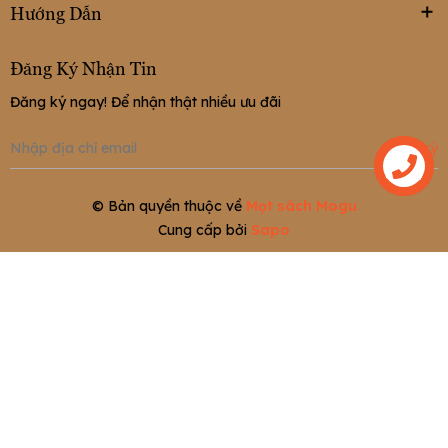
Hướng Dẫn
Đăng Ký Nhận Tin
Đăng ký ngay! Để nhận thật nhiều ưu đãi
Đăng ký
Liên hệ
© Bản quyền thuộc về
Mọt sách Mogu
Cung cấp bởi
Sapo