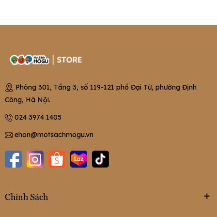
Phòng 301, Tầng 3, số 119-121 phố Đại Từ, phường Định
Công, Hà Nội.
024 3974 1405
ehon@motsachmogu.vn
Chính Sách