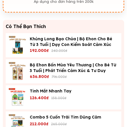
Áp dụng cho đơn hàng trên 200k
Có Thể Bạn Thích
Khủng Long Bạo Chúa | Bộ Ehon Cho Bé
Từ 3 Tuổi | Dạy Con Kiểm Soát Cảm Xúc
192.000₫
240.000₫
Bộ Ehon Bốn Mùa Yêu Thương | Cho Bé Từ
3 Tuổi | Phát Triển Cảm Xúc & Tư Duy
636.800₫
796.000₫
Tinh Mắt Nhanh Tay
126.400₫
158.000₫
Combo 5 Cuốn Trái Tim Dũng Cảm
212.000₫
265.000₫