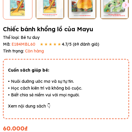
Chiếc bánh khổng lồ của Mayu
Thể loại:
Bé tư duy
Mã:
E184MBL60
★★★★★
4.7
/5 (
69
đánh giá)
Tình trạng:
Còn hàng
Cuốn sách giúp bé:
• Nuôi dưỡng ước mơ và sự tự tin.
• Học cách kiên trì và không bỏ cuộc.
• Biết chia sẻ niềm vui với mọi người.
Xem nội dung sách 👇
60.000₫