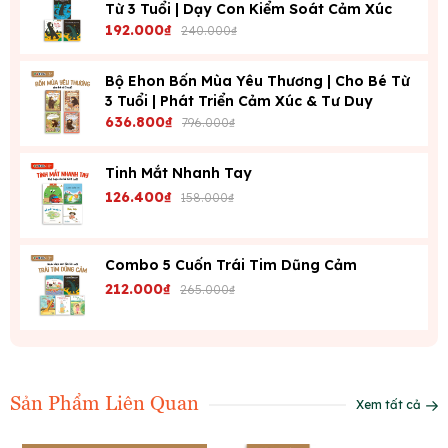
Từ 3 Tuổi | Dạy Con Kiểm Soát Cảm Xúc
192.000₫
240.000₫
Bộ Ehon Bốn Mùa Yêu Thương | Cho Bé Từ
3 Tuổi | Phát Triển Cảm Xúc & Tư Duy
636.800₫
796.000₫
Tinh Mắt Nhanh Tay
126.400₫
158.000₫
Combo 5 Cuốn Trái Tim Dũng Cảm
212.000₫
265.000₫
Sản Phẩm Liên Quan
Xem tất cả