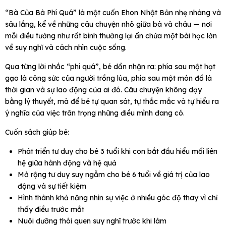
“Bà Của Bà Phí Quá” là một cuốn Ehon Nhật Bản nhẹ nhàng và
sâu lắng, kể về những câu chuyện nhỏ giữa bà và cháu — nơi
mỗi điều tưởng như rất bình thường lại ẩn chứa một bài học lớn
về suy nghĩ và cách nhìn cuộc sống.
Qua từng lời nhắc “phí quá”, bé dần nhận ra: phía sau một hạt
gạo là công sức của người trồng lúa, phía sau một món đồ là
thời gian và sự lao động của ai đó. Câu chuyện không dạy
bằng lý thuyết, mà để bé tự quan sát, tự thắc mắc và tự hiểu ra
ý nghĩa của việc trân trọng những điều mình đang có.
Cuốn sách giúp bé:
Phát triển tư duy cho bé 3 tuổi khi con bắt đầu hiểu mối liên
hệ giữa hành động và hệ quả
Mở rộng tư duy suy ngẫm cho bé 6 tuổi về giá trị của lao
động và sự tiết kiệm
Hình thành khả năng nhìn sự việc ở nhiều góc độ thay vì chỉ
thấy điều trước mắt
Nuôi dưỡng thói quen suy nghĩ trước khi làm