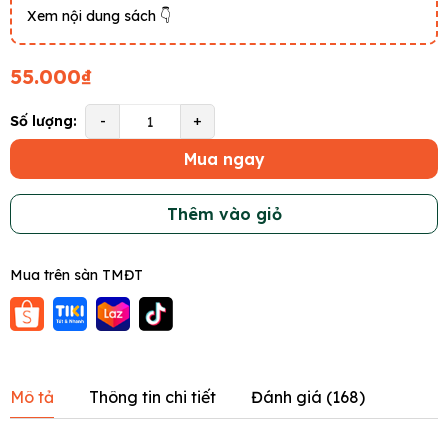
Xem nội dung sách 👇
55.000₫
Số lượng:
-
+
Mua ngay
Thêm vào giỏ
Mua trên sàn TMĐT
Mô tả
Thông tin chi tiết
Đánh giá (
168
)