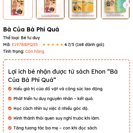
Bà Của Bà Phí Quá
Thể loại:
Bé tư duy
Mã:
E197BBPQ55
★★★★★
4.7
/5 (
168
đánh giá)
Tình trạng:
Còn hàng
Lợi ích bé nhận được từ sách Ehon “Bà
Của Bà Phí Quá”
Hiểu giá trị của đồ vật và công sức lao động.
Phát triển tư duy nguyên nhân – kết quả.
Học cách nhìn sự việc ở nhiều góc độ.
Hình thành thói quen suy nghĩ trước khi làm.
Tăng tương tác ba mẹ – con khi đọc sách.