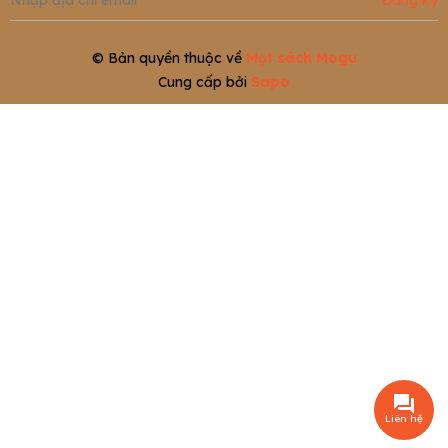
Đăng ký
© Bản quyền thuộc về
Mọt sách Mogu
Cung cấp bởi
Sapo
Liên hệ