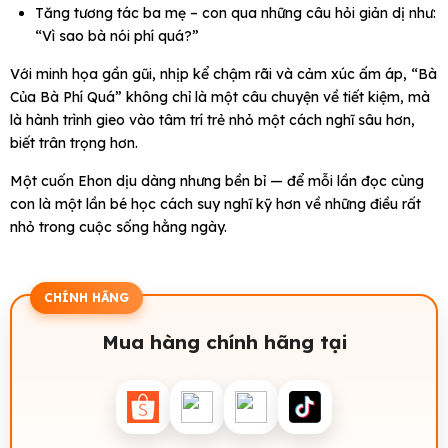
Tăng tương tác ba mẹ – con qua những câu hỏi giản dị như:
“Vì sao bà nói phí quá?”
Với minh họa gần gũi, nhịp kể chậm rãi và cảm xúc ấm áp, “Bà
Của Bà Phí Quá” không chỉ là một câu chuyện về tiết kiệm, mà
là hành trình gieo vào tâm trí trẻ nhỏ một cách nghĩ sâu hơn,
biết trân trọng hơn.
Một cuốn Ehon dịu dàng nhưng bền bỉ — để mỗi lần đọc cùng
con là một lần bé học cách suy nghĩ kỹ hơn về những điều rất
nhỏ trong cuộc sống hằng ngày.
CHÍNH HÃNG
Mua hàng chính hãng tại