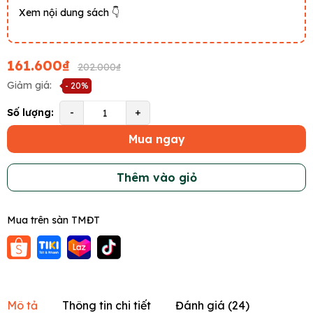
Xem nội dung sách 👇
161.600₫
202.000₫
Giảm giá:
- 20%
Số lượng:
-
+
Mua ngay
Thêm vào giỏ
Mua trên sàn TMĐT
Mô tả
Thông tin chi tiết
Đánh giá (
24
)