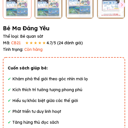
Bé Ma Đáng Yêu
Thể loại:
Bé quan sát
Mã:
CB21
★★★★★
4.7
/5 (
24
đánh giá)
Tình trạng:
Còn hàng
Cuốn sách giúp bé:
✔
Khám phá thế giới theo góc nhìn mới lạ
✔
Kích thích trí tưởng tượng phong phú
✔
Hiểu sự khác biệt giữa các thế giới
✔
Phát triển tư duy linh hoạt
✔
Tăng hứng thú đọc sách