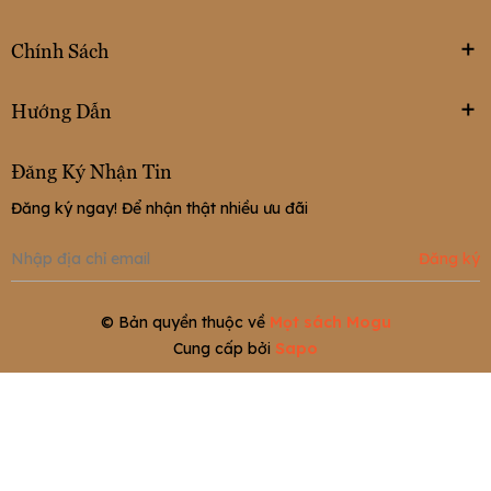
Chính Sách
Hướng Dẫn
Đăng Ký Nhận Tin
Đăng ký ngay! Để nhận thật nhiều ưu đãi
Đăng ký
© Bản quyền thuộc về
Mọt sách Mogu
Cung cấp bởi
Sapo