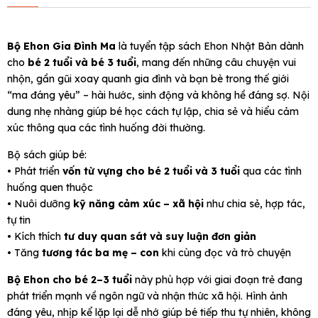
Bộ Ehon Gia Đình Ma
là tuyển tập sách Ehon Nhật Bản dành
cho
bé 2 tuổi và bé 3 tuổi
, mang đến những câu chuyện vui
nhộn, gần gũi xoay quanh gia đình và bạn bè trong thế giới
“ma đáng yêu” – hài hước, sinh động và không hề đáng sợ. Nội
dung nhẹ nhàng giúp bé học cách tự lập, chia sẻ và hiểu cảm
xúc thông qua các tình huống đời thường.
Bộ sách giúp bé:
• Phát triển
vốn từ vựng cho bé 2 tuổi và 3 tuổi
qua các tình
huống quen thuộc
• Nuôi dưỡng
kỹ năng cảm xúc – xã hội
như chia sẻ, hợp tác,
tự tin
• Kích thích
tư duy quan sát và suy luận đơn giản
• Tăng
tương tác ba mẹ – con
khi cùng đọc và trò chuyện
Bộ Ehon cho bé 2–3 tuổi
này phù hợp với giai đoạn trẻ đang
phát triển mạnh về ngôn ngữ và nhận thức xã hội. Hình ảnh
đáng yêu, nhịp kể lặp lại dễ nhớ giúp bé tiếp thu tự nhiên, không