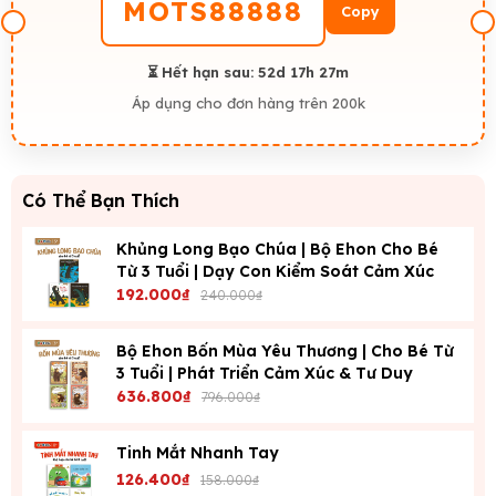
MOTS88888
Copy
⏳ Hết hạn sau:
52d 17h 27m
Áp dụng cho đơn hàng trên 200k
Có Thể Bạn Thích
Khủng Long Bạo Chúa | Bộ Ehon Cho Bé
Từ 3 Tuổi | Dạy Con Kiểm Soát Cảm Xúc
192.000₫
240.000₫
Bộ Ehon Bốn Mùa Yêu Thương | Cho Bé Từ
3 Tuổi | Phát Triển Cảm Xúc & Tư Duy
636.800₫
796.000₫
Tinh Mắt Nhanh Tay
126.400₫
158.000₫