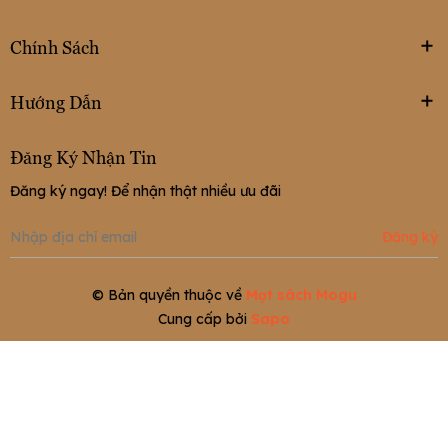
Chính Sách
Hướng Dẫn
Đăng Ký Nhận Tin
Đăng ký ngay! Để nhận thật nhiều ưu đãi
Đăng ký
© Bản quyền thuộc về
Mọt sách Mogu
Cung cấp bởi
Sapo