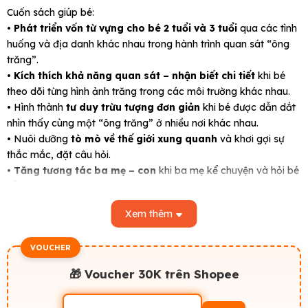
Cuốn sách giúp bé:
•
Phát triển vốn từ vựng cho bé 2 tuổi và 3 tuổi
qua các tình
huống và địa danh khác nhau trong hành trình quan sát “ông
trăng”.
•
Kích thích khả năng quan sát – nhận biết chi tiết
khi bé
theo dõi từng hình ảnh trăng trong các môi trường khác nhau.
• Hình thành
tư duy trừu tượng đơn giản
khi bé được dẫn dắt
nhìn thấy cùng một “ông trăng” ở nhiều nơi khác nhau.
• Nuôi dưỡng
tò mò về thế giới xung quanh
và khơi gợi sự
thắc mắc, đặt câu hỏi.
•
Tăng tương tác ba mẹ – con
khi ba mẹ kể chuyện và hỏi bé
“Ông trăng xuất hiện ở đâu nữa?”.
Với
ngôn ngữ đơn giản, hình ảnh dễ thương và nội dung
Xem thêm
gần gũi
,
“Có Thật Nhiều Ông Trăng”
là lựa chọn phù hợp
cho
sách cho bé 2 tuổi
đang học nhận biết thế giới và
sách
VOUCHER
cho bé 3 tuổi
đang phát triển ngôn ngữ – tư duy.
🎁 Voucher 30K trên Shopee
Một cuốn Ehon dịu nhẹ nhưng giàu cảm xúc — để mỗi lần đọc
cùng con là một
chuyến quan sát bầu trời đêm
đầy thú vị và