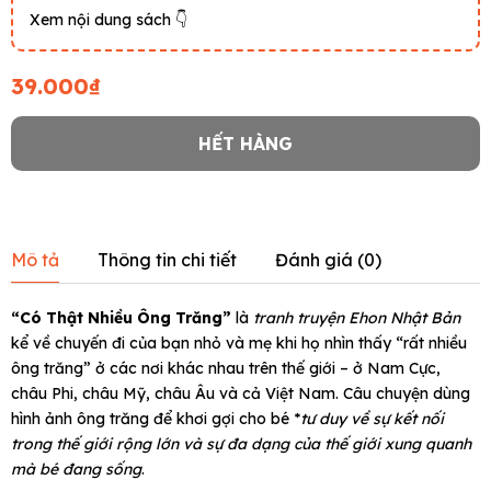
Xem nội dung sách 👇
39.000₫
HẾT HÀNG
Mô tả
Thông tin chi tiết
Đánh giá (
0
)
“Có Thật Nhiều Ông Trăng”
là
tranh truyện Ehon Nhật Bản
kể về chuyến đi của bạn nhỏ và mẹ khi họ nhìn thấy “rất nhiều
ông trăng” ở các nơi khác nhau trên thế giới – ở Nam Cực,
châu Phi, châu Mỹ, châu Âu và cả Việt Nam. Câu chuyện dùng
hình ảnh ông trăng để khơi gợi cho bé *
tư duy về sự kết nối
trong thế giới rộng lớn và sự đa dạng của thế giới xung quanh
mà bé đang sống
.