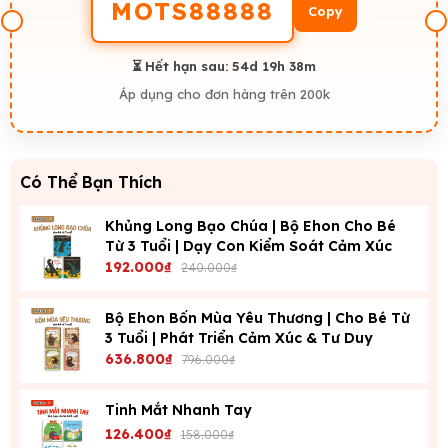
MOTS88888
Copy
gắn kết yêu thương.
⏳ Hết hạn sau:
54d 19h 38m
Áp dụng cho đơn hàng trên 200k
Có Thể Bạn Thích
Khủng Long Bạo Chúa | Bộ Ehon Cho Bé
Từ 3 Tuổi | Dạy Con Kiểm Soát Cảm Xúc
192.000₫
240.000₫
Bộ Ehon Bốn Mùa Yêu Thương | Cho Bé Từ
3 Tuổi | Phát Triển Cảm Xúc & Tư Duy
636.800₫
796.000₫
Tinh Mắt Nhanh Tay
126.400₫
158.000₫