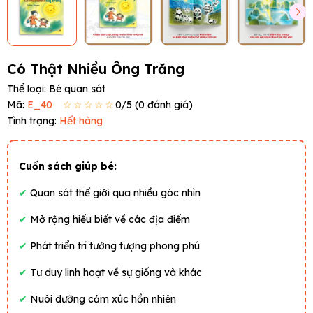
Có Thật Nhiều Ông Trăng
Thể loại:
Bé quan sát
Mã:
E_40
☆☆☆☆☆
0
/5 (
0
đánh giá)
Tình trạng:
Hết hàng
Cuốn sách giúp bé:
✔
Quan sát thế giới qua nhiều góc nhìn
✔
Mở rộng hiểu biết về các địa điểm
✔
Phát triển trí tưởng tượng phong phú
✔
Tư duy linh hoạt về sự giống và khác
✔
Nuôi dưỡng cảm xúc hồn nhiên