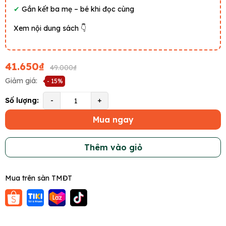
✔
Gắn kết ba mẹ – bé khi đọc cùng
Xem nội dung sách 👇
41.650₫
49.000₫
Giảm giá:
- 15%
Số lượng:
-
+
Mua ngay
Thêm vào giỏ
Mua trên sàn TMĐT