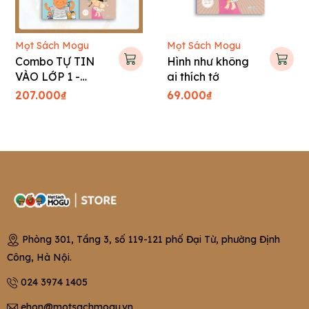
Mọt Sách Mogu
Mọt Sách Mogu
Combo TỰ TIN
Hình như không
VÀO LỚP 1 -
ai thích tớ
Tranh truyện Hàn
207.000₫
69.000₫
Quốc cho bé
Phòng 301, Tầng 3, số 119-121 phố Đại Từ, phường Định
Công, Hà Nội.
024 3974 1405
ehon@motsachmogu.vn