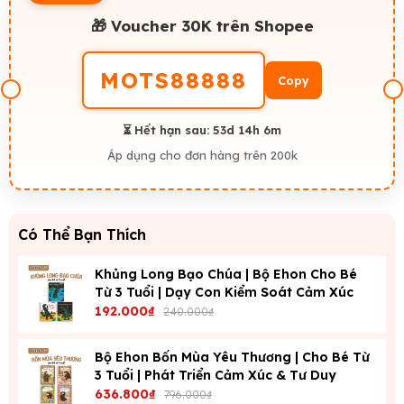
🎁 Voucher 30K trên Shopee
MOTS88888
Copy
⏳ Hết hạn sau:
53d 14h 6m
Áp dụng cho đơn hàng trên 200k
Có Thể Bạn Thích
Khủng Long Bạo Chúa | Bộ Ehon Cho Bé
Từ 3 Tuổi | Dạy Con Kiểm Soát Cảm Xúc
192.000₫
240.000₫
Bộ Ehon Bốn Mùa Yêu Thương | Cho Bé Từ
3 Tuổi | Phát Triển Cảm Xúc & Tư Duy
636.800₫
796.000₫