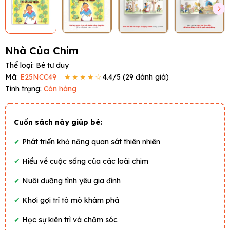
Nhà Của Chim
Thể loại:
Bé tư duy
Mã:
E25NCC49
★★★★☆
4.4
/5 (
29
đánh giá)
Tình trạng:
Còn hàng
Cuốn sách này giúp bé:
✔
Phát triển khả năng quan sát thiên nhiên
✔
Hiểu về cuộc sống của các loài chim
✔
Nuôi dưỡng tình yêu gia đình
✔
Khơi gợi trí tò mò khám phá
✔
Học sự kiên trì và chăm sóc