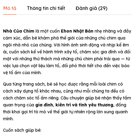
Mô tả
Thông tin chi tiết
Đánh giá (
29
)
Nhà Của Chim
là một cuốn
Ehon Nhật Bản
nhẹ nhàng và đầy
cảm xúc, dẫn bé khám phá thế giới của những chú chim qua
ngôi nhà nhỏ của chúng. Với hình ảnh sinh động và nhịp kể êm
ái, cuốn sách kể về hành trình xây tổ, chăm sóc gia đình và đối
mặt với những thử thách mà những chú chim phải trải qua — từ
việc lựa chọn vật liệu làm tổ, đối phó thời tiết cho đến việc bảo
vệ tổ ấm của mình.
Qua từng trang sách, bé sẽ học được rằng mỗi loài chim có
cách xây dựng tổ khác nhau, cũng như mỗi chúng ta đều có
cách chăm sóc tổ ấm riêng. Câu chuyện giúp bé nhận thấy tầm
quan trọng của
gia đình
,
kiên trì và tình yêu thương
, đồng
thời khơi gợi trí tò mò về thế giới tự nhiên rộng lớn xung quanh
mình.
Cuốn sách giúp bé: