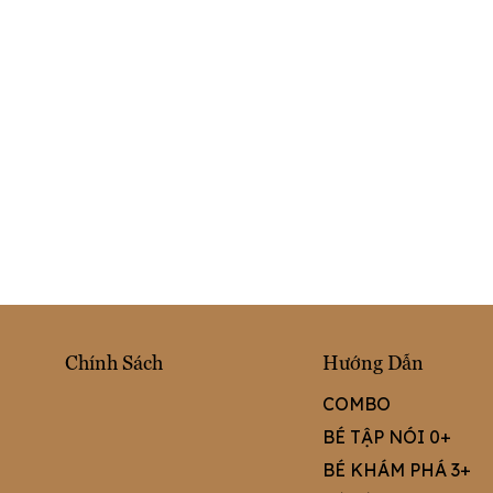
Chính Sách
Hướng Dẫn
COMBO
BÉ TẬP NÓI 0+
BÉ KHÁM PHÁ 3+