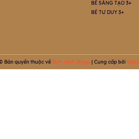
BÉ SÁNG TẠO 3+
BÉ TƯ DUY 3+
© Bản quyền thuộc về
Mọt sách Mogu
|
Cung cấp bởi
Sap