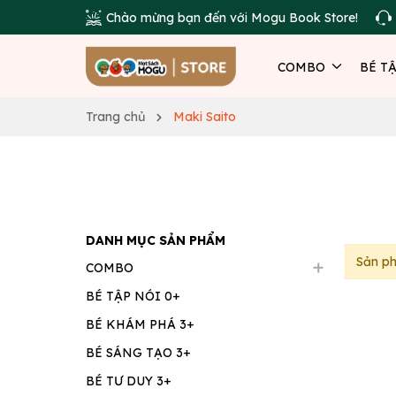
Chào mừng bạn đến với Mogu Book Store!
COMBO
BÉ T
Trang chủ
Maki Saito
DANH MỤC SẢN PHẨM
Sản p
COMBO
BÉ TẬP NÓI 0+
BÉ KHÁM PHÁ 3+
BÉ SÁNG TẠO 3+
BÉ TƯ DUY 3+