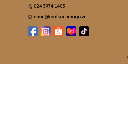
024 3974 1405
ehon@motsachmogu.vn