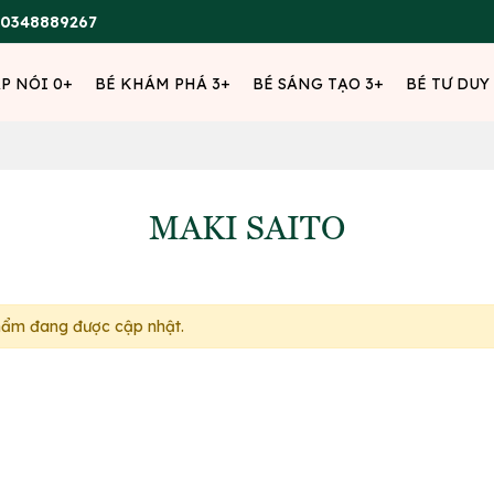
0348889267
ẬP NÓI 0+
BÉ KHÁM PHÁ 3+
BÉ SÁNG TẠO 3+
BÉ TƯ DUY
MAKI SAITO
hẩm đang được cập nhật.