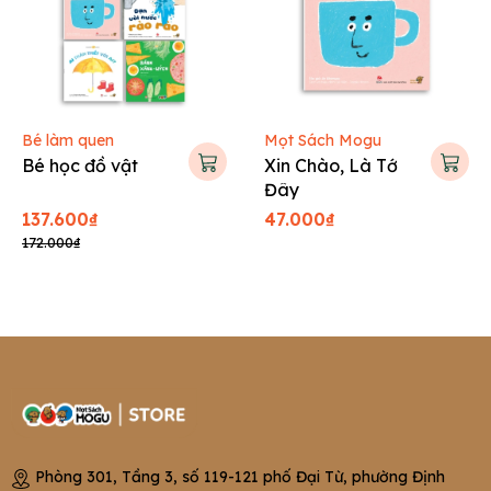
Bé làm quen
Mọt Sách Mogu
Bé học đồ vật
Xin Chào, Là Tớ
Đây
137.600₫
47.000₫
172.000₫
Phòng 301, Tầng 3, số 119-121 phố Đại Từ, phường Định