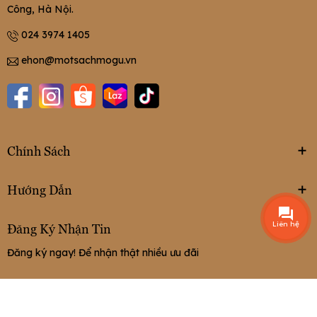
Công, Hà Nội.
024 3974 1405
ehon@motsachmogu.vn
Chính Sách
Hướng Dẫn
Liên hệ
Đăng Ký Nhận Tin
Đăng ký ngay! Để nhận thật nhiều ưu đãi
Đăng ký