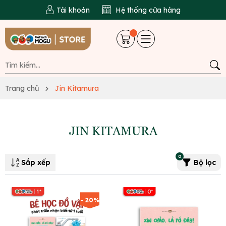
Tài khoản
Hệ thống cửa hàng
Trang chủ
Jin Kitamura
JIN KITAMURA
0
Sắp xếp
Bộ lọc
- 20%