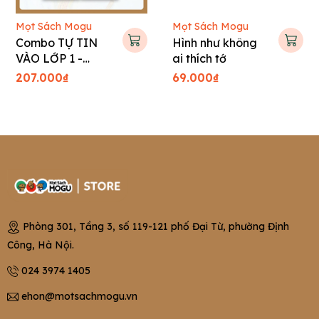
Mọt Sách Mogu
Mọt Sách Mogu
Combo TỰ TIN
Hình như không
VÀO LỚP 1 -
ai thích tớ
Tranh truyện Hàn
207.000₫
69.000₫
Quốc cho bé
Phòng 301, Tầng 3, số 119-121 phố Đại Từ, phường Định
Công, Hà Nội.
024 3974 1405
ehon@motsachmogu.vn