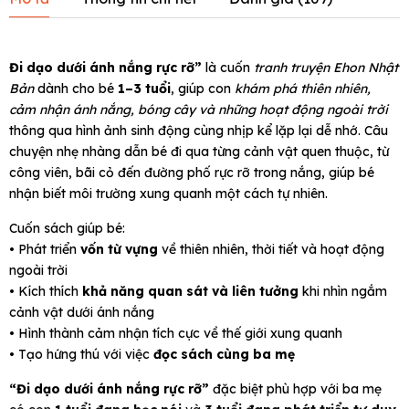
Đi dạo dưới ánh nắng rực rỡ”
là cuốn
tranh truyện Ehon Nhật
Bản
dành cho bé
1–3 tuổi
, giúp con
khám phá thiên nhiên,
cảm nhận ánh nắng, bóng cây và những hoạt động ngoài trời
thông qua hình ảnh sinh động cùng nhịp kể lặp lại dễ nhớ. Câu
chuyện nhẹ nhàng dẫn bé đi qua từng cảnh vật quen thuộc, từ
công viên, bãi cỏ đến đường phố rực rỡ trong nắng, giúp bé
nhận biết môi trường xung quanh một cách tự nhiên.
Cuốn sách giúp bé:
• Phát triển
vốn từ vựng
về thiên nhiên, thời tiết và hoạt động
ngoài trời
• Kích thích
khả năng quan sát và liên tưởng
khi nhìn ngắm
cảnh vật dưới ánh nắng
• Hình thành cảm nhận tích cực về thế giới xung quanh
• Tạo hứng thú với việc
đọc sách cùng ba mẹ
“Đi dạo dưới ánh nắng rực rỡ”
đặc biệt phù hợp với ba mẹ