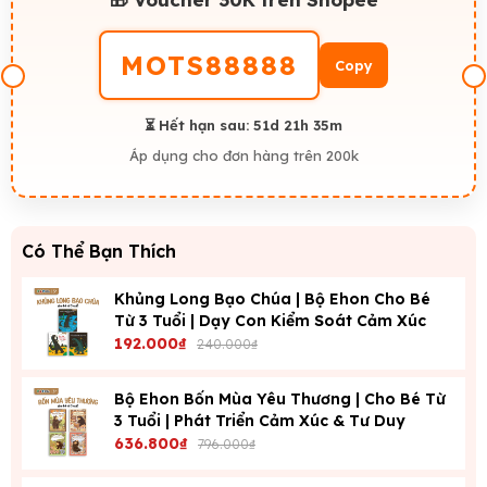
MOTS88888
Copy
⏳ Hết hạn sau:
51d 21h 35m
Áp dụng cho đơn hàng trên 200k
Có Thể Bạn Thích
Khủng Long Bạo Chúa | Bộ Ehon Cho Bé
Từ 3 Tuổi | Dạy Con Kiểm Soát Cảm Xúc
192.000₫
240.000₫
Bộ Ehon Bốn Mùa Yêu Thương | Cho Bé Từ
3 Tuổi | Phát Triển Cảm Xúc & Tư Duy
636.800₫
796.000₫