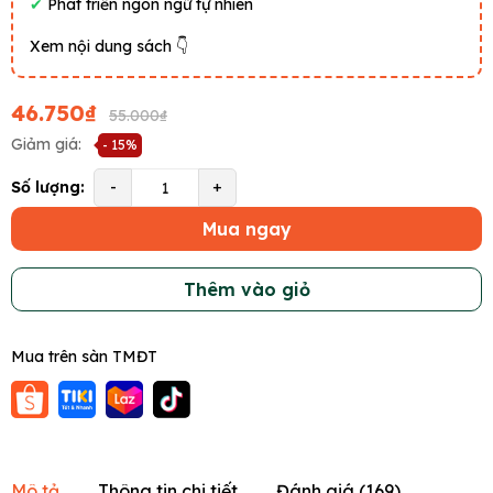
✔
Phát triển ngôn ngữ tự nhiên
Xem nội dung sách 👇
46.750₫
55.000₫
Giảm giá:
- 15%
Số lượng:
-
+
Mua ngay
Thêm vào giỏ
Mua trên sàn TMĐT
Mô tả
Thông tin chi tiết
Đánh giá (
169
)