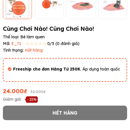
Cùng Chơi Nào! Cùng Chơi Nào!
Thể loại:
Bé làm quen
Mã:
E_71
☆☆☆☆☆
0
/5 (
0
đánh giá)
Tình trạng:
Hết hàng
Freeship cho đơn Hàng Từ 250K
. Áp dụng toàn quốc
24.000₫
32.000₫
Giảm giá:
- 25%
HẾT HÀNG