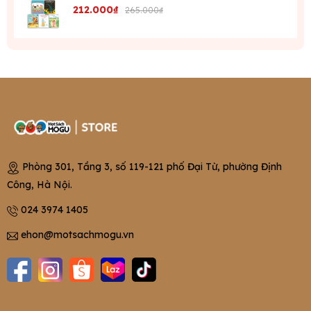
212.000₫
265.000₫
Phòng 301, Tầng 3, số 119-121 phố Đại Từ, phường Định
Công, Hà Nội.
024 3974 1405
ehon@motsachmogu.vn