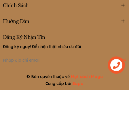
Chính Sách
Hướng Dẫn
Đăng Ký Nhận Tin
Đăng ký ngay! Để nhận thật nhiều ưu đãi
Đăng ký
Liên hệ
© Bản quyền thuộc về
Mọt sách Mogu
Cung cấp bởi
Sapo