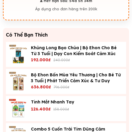
⏳ Hết hạn sau:
54d 5h 34m
Áp dụng cho đơn hàng trên 200k
Có Thể Bạn Thích
Khủng Long Bạo Chúa | Bộ Ehon Cho Bé
Từ 3 Tuổi | Dạy Con Kiểm Soát Cảm Xúc
192.000₫
240.000₫
Bộ Ehon Bốn Mùa Yêu Thương | Cho Bé Từ
3 Tuổi | Phát Triển Cảm Xúc & Tư Duy
636.800₫
796.000₫
Tinh Mắt Nhanh Tay
126.400₫
158.000₫
Combo 5 Cuốn Trái Tim Dũng Cảm