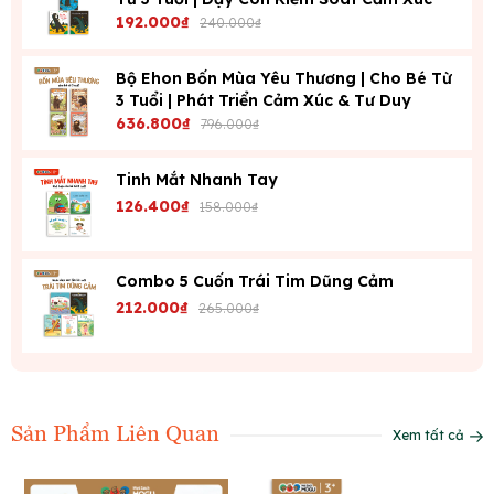
192.000₫
240.000₫
Bộ Ehon Bốn Mùa Yêu Thương | Cho Bé Từ
3 Tuổi | Phát Triển Cảm Xúc & Tư Duy
636.800₫
796.000₫
Tinh Mắt Nhanh Tay
126.400₫
158.000₫
Combo 5 Cuốn Trái Tim Dũng Cảm
212.000₫
265.000₫
Sản Phẩm Liên Quan
Xem tất cả