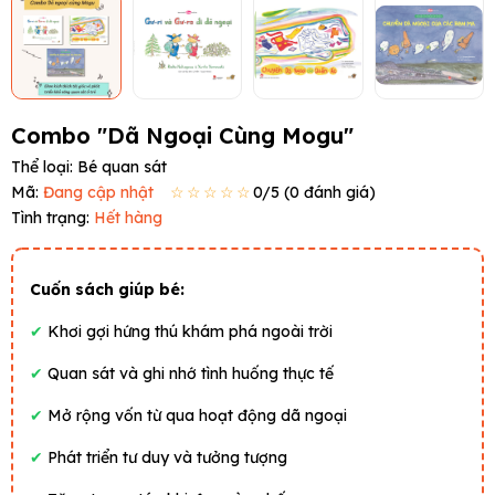
Combo "Dã Ngoại Cùng Mogu"
Thể loại:
Bé quan sát
Mã:
Đang cập nhật
☆☆☆☆☆
0
/5 (
0
đánh giá)
Tình trạng:
Hết hàng
Cuốn sách giúp bé:
✔
Khơi gợi hứng thú khám phá ngoài trời
✔
Quan sát và ghi nhớ tình huống thực tế
✔
Mở rộng vốn từ qua hoạt động dã ngoại
✔
Phát triển tư duy và tưởng tượng