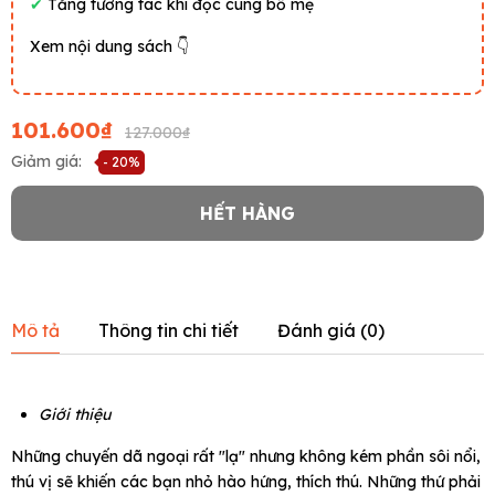
✔
Tăng tương tác khi đọc cùng bố mẹ
Xem nội dung sách 👇
101.600₫
127.000₫
Giảm giá:
- 20%
HẾT HÀNG
Mô tả
Thông tin chi tiết
Đánh giá (
0
)
Giới thiệu
Những chuyến dã ngoại rất "lạ" nhưng không kém phần sôi nổi,
thú vị sẽ khiến các bạn nhỏ hào hứng, thích thú. Những thứ phải