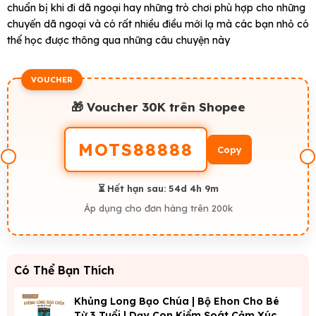
chuẩn bị khi đi dã ngoại hay những trò chơi phù hợp cho những
chuyến dã ngoại và có rất nhiều điều mới lạ mà các bạn nhỏ có
thể học được thông qua những câu chuyện này
VOUCHER
🎁 Voucher 30K trên Shopee
MOTS88888
Copy
⏳ Hết hạn sau:
54d 4h 9m
Áp dụng cho đơn hàng trên 200k
Có Thể Bạn Thích
Khủng Long Bạo Chúa | Bộ Ehon Cho Bé
Từ 3 Tuổi | Dạy Con Kiểm Soát Cảm Xúc