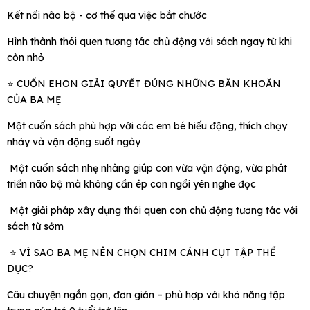
Kết nối não bộ - cơ thể qua việc bắt chước
Hình thành thói quen tương tác chủ động với sách ngay từ khi
còn nhỏ
⭐ CUỐN EHON GIẢI QUYẾT ĐÚNG NHỮNG BĂN KHOĂN
CỦA BA MẸ
Một cuốn sách phù hợp với các em bé hiếu động, thích chạy
nhảy và vận động suốt ngày
Một cuốn sách nhẹ nhàng giúp con vừa vận động, vừa phát
triển não bộ mà không cần ép con ngồi yên nghe đọc
Một giải pháp xây dựng thói quen con chủ động tương tác với
sách từ sớm
⭐ VÌ SAO BA MẸ NÊN CHỌN CHIM CÁNH CỤT TẬP THỂ
DỤC?
Câu chuyện ngắn gọn, đơn giản – phù hợp với khả năng tập