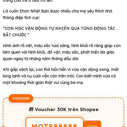
trung của trẻ 0 tuổi trở lên.
Là cuốn Ehon Nhật Bản được nhiều cha mẹ yêu thích nhờ
thông điệp tích cực:
“CON HỌC VẬN ĐỘNG TỰ NHIÊN QUA TỪNG ĐỘNG TÁC
BẮT CHƯỚC ”
Hình ảnh rõ nét, màu sắc tươi sáng, hình khối rõ ràng giúp con
làm quen với hình khối, đồ vật, màu sắc, phát triển đa giác
quan ngay từ những năm tháng đầu đời.
Khi gấp sách lại, con thở hổn hển vì vừa vận động xong, mắt
long lanh và nụ cười vẫn còn trên môi. Con biết mình vừa có
một khoảng thời gian thật vui cùng ba mẹ.
VOUCHER
🎁 Voucher 30K trên Shopee
MOTS88888
Copy