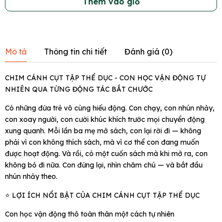
Thêm vào giỏ
Mô tả
Thông tin chi tiết
Đánh giá (
0
)
CHIM CÁNH CỤT TẬP THỂ DỤC - CON HỌC VẬN ĐỘNG TỰ
NHIÊN QUA TỪNG ĐỘNG TÁC BẮT CHƯỚC
Có những đứa trẻ vô cùng hiếu động. Con chạy, con nhún nhảy,
con xoay người, con cười khúc khích trước mọi chuyển động
xung quanh. Mỗi lần ba mẹ mở sách, con lại rời đi — không
phải vì con không thích sách, mà vì cơ thể con đang muốn
được hoạt động. Và rồi, có một cuốn sách mà khi mở ra, con
không bỏ đi nữa. Con đứng lại, nhìn chăm chú — và bắt đầu
nhún nhảy theo.
⭐ LỢI ÍCH NỔI BẬT CỦA CHIM CÁNH CỤT TẬP THỂ DỤC
Con học vận động thô toàn thân một cách tự nhiên