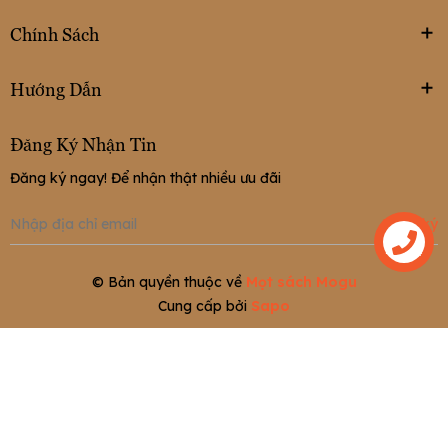
Chính Sách
Hướng Dẫn
Đăng Ký Nhận Tin
Đăng ký ngay! Để nhận thật nhiều ưu đãi
Đăng ký
Liên hệ
© Bản quyền thuộc về
Mọt sách Mogu
Cung cấp bởi
Sapo