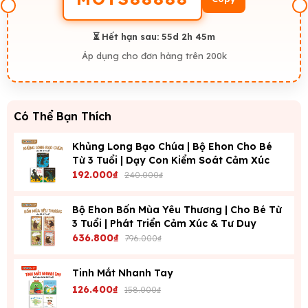
⏳ Hết hạn sau:
55d 2h 45m
Áp dụng cho đơn hàng trên 200k
Có Thể Bạn Thích
Khủng Long Bạo Chúa | Bộ Ehon Cho Bé
Từ 3 Tuổi | Dạy Con Kiểm Soát Cảm Xúc
192.000₫
240.000₫
Bộ Ehon Bốn Mùa Yêu Thương | Cho Bé Từ
3 Tuổi | Phát Triển Cảm Xúc & Tư Duy
636.800₫
796.000₫
Tinh Mắt Nhanh Tay
126.400₫
158.000₫