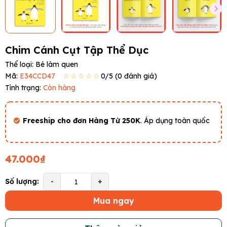
Chim Cánh Cụt Tập Thể Dục
Thể loại:
Bé làm quen
Mã:
E34CCD47
☆☆☆☆☆
0
/5 (
0
đánh giá)
Tình trạng:
Còn hàng
Freeship cho đơn Hàng Từ 250K
. Áp dụng toàn quốc
47.000₫
Số lượng:
-
+
Mua ngay