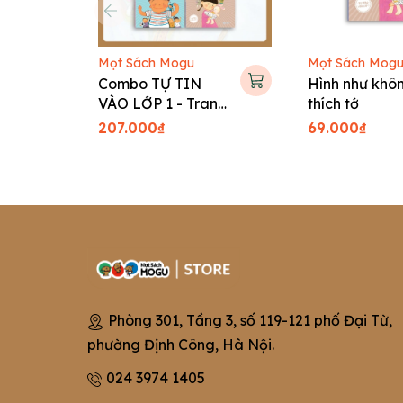
Mọt Sách Mogu
Mọt Sách Mog
Combo TỰ TIN
Hình như khôn
VÀO LỚP 1 - Tranh
thích tớ
truyện Hàn Quốc
207.000₫
69.000₫
cho bé
Phòng 301, Tầng 3, số 119-121 phố Đại Từ,
phường Định Công, Hà Nội.
024 3974 1405