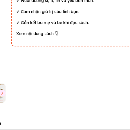
✔ Nuôi dưỡng sự tự tin và yêu bản thân.
✔ Cảm nhận giá trị của tình bạn.
✔ Gắn kết ba mẹ và bé khi đọc sách.
Xem nội dung sách 👇
)