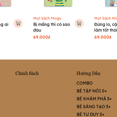
u
Mọt Sách Mogu
Mọt Sách M
g ai
Bị mắng thì có sao
Đừng lo, cậ
đâu
làm tốt thô
69.000₫
69.000₫
Chính Sách
Hướng Dẫn
COMBO
BÉ TẬP NÓI 0+
BÉ KHÁM PHÁ 3+
BÉ SÁNG TẠO 3+
BÉ TƯ DUY 3+