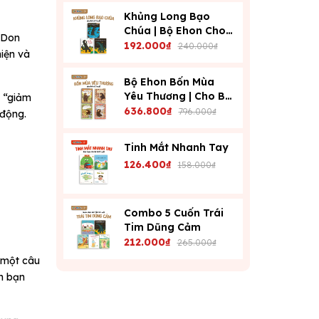
Khủng Long Bạo
Chúa | Bộ Ehon Cho
 Don
Bé Từ 3 Tuổi | Dạy
192.000₫
240.000₫
hiện và
Con Kiểm Soát Cảm
Xúc
Bộ Ehon Bốn Mùa
Yêu Thương | Cho Bé
h “giảm
Từ 3 Tuổi | Phát Triển
636.800₫
796.000₫
 động.
Cảm Xúc & Tư Duy
Tinh Mắt Nhanh Tay
126.400₫
158.000₫
Combo 5 Cuốn Trái
Tim Dũng Cảm
212.000₫
265.000₫
à một câu
nh bạn