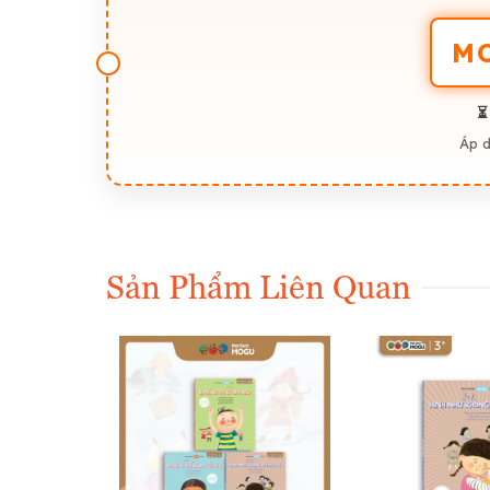
M
⏳
Áp 
Sản Phẩm Liên Quan