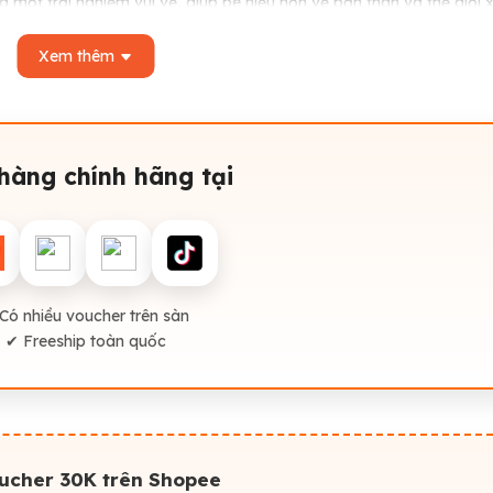
một trải nghiệm vui vẻ, giúp bé hiểu hơn về bản thân và thế giới 
 sống hàng ngày.
Xem thêm
hàng chính hãng tại
Có nhiều voucher trên sàn
✔ Freeship toàn quốc
oucher 30K trên Shopee