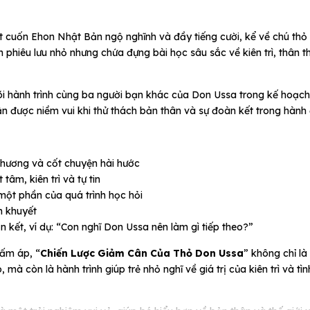
t cuốn Ehon Nhật Bản ngộ nghĩnh và đầy tiếng cười, kể về chú thỏ
phiêu lưu nhỏ nhưng chứa đựng bài học sâu sắc về kiên trì, thân t
õi hành trình cùng ba người bạn khác của Don Ussa trong kế hoạc
n được niềm vui khi thử thách bản thân và sự đoàn kết trong hành
thương và cốt chuyện hài hước
tâm, kiên trì và tự tin
một phần của quá trình học hỏi
m khuyết
 kết, ví dụ: “Con nghĩ Don Ussa nên làm gì tiếp theo?”
 ấm áp, “
Chiến Lược Giảm Cân Của Thỏ Don Ussa
” không chỉ l
 còn là hành trình giúp trẻ nhỏ nghĩ về giá trị của kiên trì và tì