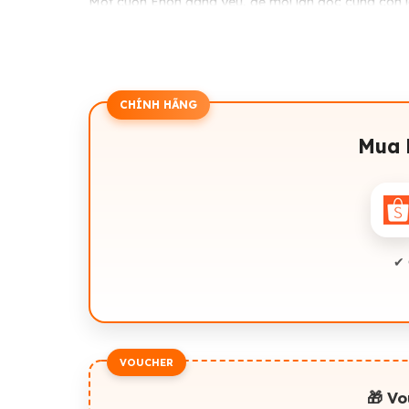
Một cuốn Ehon đáng yêu, để mỗi lần đọc cùng con là 
quanh — từ đó tự tin hơn trong việc khám phá cuộc
CHÍNH HÃNG
Mua 
✔ 
VOUCHER
🎁 V