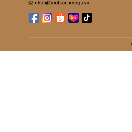
ehon@motsachmogu.vn