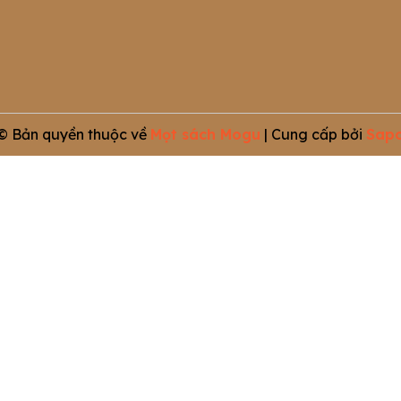
© Bản quyền thuộc về
Mọt sách Mogu
|
Cung cấp bởi
Sap