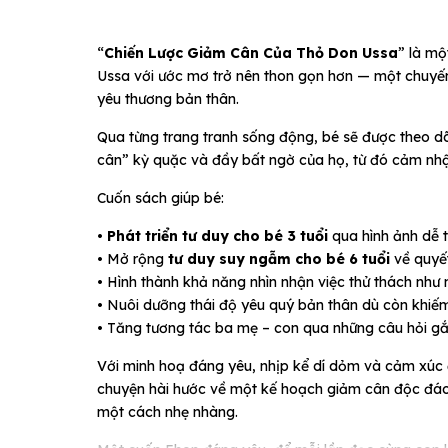
“
Chiến Lược Giảm Cân Của Thỏ Don Ussa
” là mộ
Ussa với ước mơ trở nên thon gọn hơn — một chuyến 
yêu thương bản thân.
Qua từng trang tranh sống động, bé sẽ được theo d
cân” kỳ quặc và đầy bất ngờ của họ, từ đó cảm nhậ
Cuốn sách giúp bé:
•
Phát triển tư duy cho bé 3 tuổi
qua hình ảnh dễ 
• Mở rộng
tư duy suy ngẫm cho bé 6 tuổi
về quyết 
• Hình thành khả năng nhìn nhận việc thử thách như 
• Nuôi dưỡng thái độ yêu quý bản thân dù còn khiế
• Tăng tương tác ba mẹ – con qua những câu hỏi gắn
Với minh hoạ đáng yêu, nhịp kể dí dỏm và cảm xúc
chuyện hài hước về một kế hoạch giảm cân độc đáo, mà
một cách nhẹ nhàng.