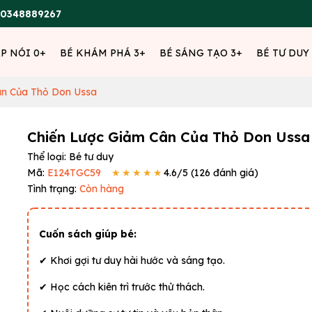
0348889267
ẬP NÓI 0+
BÉ KHÁM PHÁ 3+
BÉ SÁNG TẠO 3+
BÉ TƯ DUY
ân Của Thỏ Don Ussa
Chiến Lược Giảm Cân Của Thỏ Don Ussa
Thể loại:
Bé tư duy
Mã:
E124TGC59
★★★★★
4.6
/5 (
126
đánh giá)
Tình trạng:
Còn hàng
Cuốn sách giúp bé:
✔ Khơi gợi tư duy hài hước và sáng tạo.
✔ Học cách kiên trì trước thử thách.