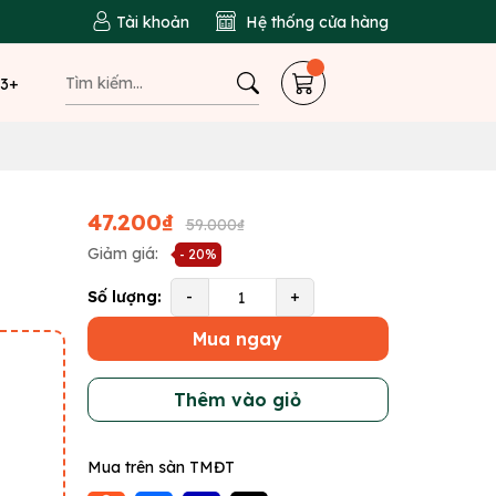
Tài khoản
Hệ thống cửa hàng
 3+
47.200₫
59.000₫
Giảm giá:
- 20%
Số lượng:
-
+
Mua ngay
Thêm vào giỏ
Mua trên sàn TMĐT