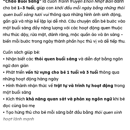
“Chào Buổi Sáng”
là cuốn
tranh truyện Ehon Nhật Bản
dành
cho bé
1–3 tuổi
, giúp con
khởi đầu mỗi ngày bằng những thói
quen buổi sáng tươi vui
thông qua những hình ảnh sinh động,
gần gũi và nhịp kể lặp lại dễ nhớ. Câu chuyện dẫn bé bước vào
một buổi sáng đầy năng lượng với các hoạt động quen thuộc
như thức dậy, rửa mặt, đánh răng, mặc quần áo và ăn sáng –
biến mỗi bước trong ngày thành phần học thú vị và dễ tiếp thu.
Cuốn sách giúp bé:
• Nhận biết các
thói quen buổi sáng
và diễn đạt bằng ngôn
ngữ đơn giản
• Phát triển
vốn từ vựng cho bé 1 tuổi và 3 tuổi
thông qua
những hoạt động hàng ngày
• Hình thành nhận thức về
trật tự và trình tự hoạt động
trong
một buổi sáng
• Kích thích
khả năng quan sát và phản xạ ngôn ngữ
khi bé
đọc cùng ba mẹ
• Tạo hứng thú cho bé mỗi sáng bắt đầu bằng
thói quen sinh
hoạt lành mạnh