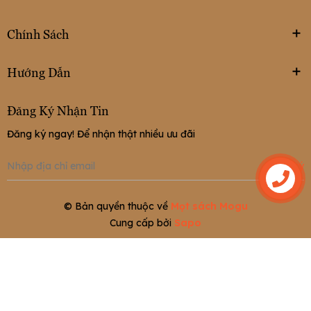
Chính Sách
Hướng Dẫn
Đăng Ký Nhận Tin
Đăng ký ngay! Để nhận thật nhiều ưu đãi
Đăng ký
Liên hệ
© Bản quyền thuộc về
Mọt sách Mogu
Cung cấp bởi
Sapo