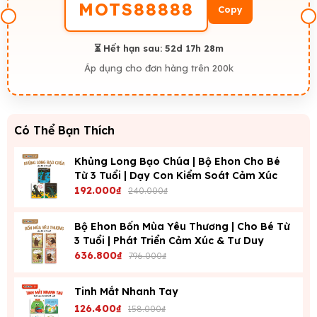
MOTS88888
Copy
⏳ Hết hạn sau:
52d 17h 28m
Áp dụng cho đơn hàng trên 200k
Có Thể Bạn Thích
Khủng Long Bạo Chúa | Bộ Ehon Cho Bé
Từ 3 Tuổi | Dạy Con Kiểm Soát Cảm Xúc
192.000₫
240.000₫
Bộ Ehon Bốn Mùa Yêu Thương | Cho Bé Từ
3 Tuổi | Phát Triển Cảm Xúc & Tư Duy
636.800₫
796.000₫
Tinh Mắt Nhanh Tay
126.400₫
158.000₫