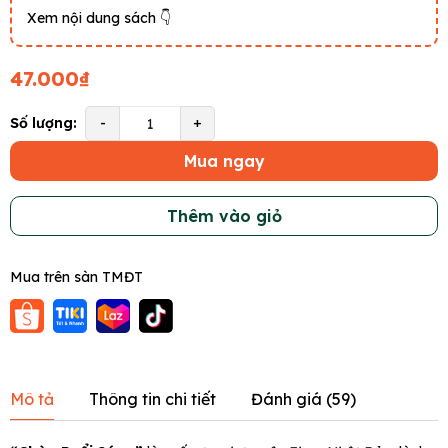
Xem nội dung sách 👇
47.000₫
Số lượng:
-
+
Mua ngay
Thêm vào giỏ
Mua trên sàn TMĐT
Mô tả
Thông tin chi tiết
Đánh giá (
59
)