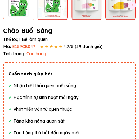
Chào Buổi Sáng
Thể loại:
Bé làm quen
Mã:
E159CBS47
★★★★★
4.7
/5 (
59
đánh giá)
Tình trạng:
Còn hàng
Cuốn sách giúp bé:
✔
Nhận biết thói quen buổi sáng
✔
Học trình tự sinh hoạt mỗi ngày
✔
Phát triển vốn từ quen thuộc
✔
Tăng khả năng quan sát
✔
Tạo hứng thú bắt đầu ngày mới