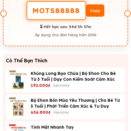
MOTS88888
Copy
⏳ Hết hạn sau:
54d 5h 37m
Áp dụng cho đơn hàng trên 200k
Có Thể Bạn Thích
Khủng Long Bạo Chúa | Bộ Ehon Cho Bé
Từ 3 Tuổi | Dạy Con Kiểm Soát Cảm Xúc
192.000₫
240.000₫
Bộ Ehon Bốn Mùa Yêu Thương | Cho Bé Từ
3 Tuổi | Phát Triển Cảm Xúc & Tư Duy
636.800₫
796.000₫
Tinh Mắt Nhanh Tay