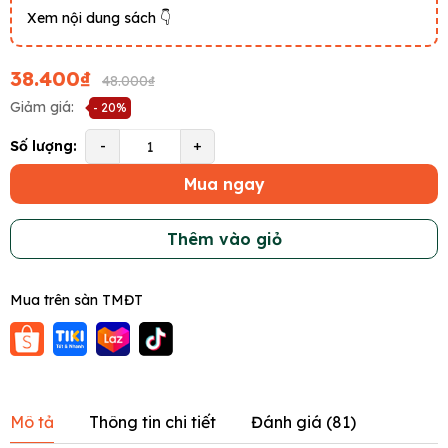
Xem nội dung sách 👇
38.400₫
48.000₫
Giảm giá:
- 20%
Số lượng:
-
+
Mua ngay
Thêm vào giỏ
Mua trên sàn TMĐT
Mô tả
Thông tin chi tiết
Đánh giá (
81
)