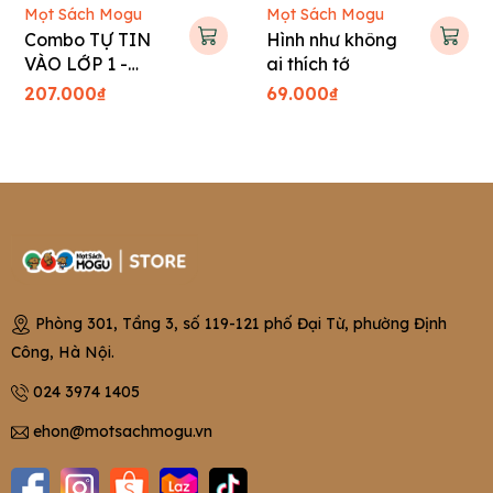
Mọt Sách Mogu
Mọt Sách Mogu
Combo TỰ TIN
Hình như không
VÀO LỚP 1 -
ai thích tớ
Tranh truyện Hàn
207.000₫
69.000₫
Quốc cho bé
Phòng 301, Tầng 3, số 119-121 phố Đại Từ, phường Định
Công, Hà Nội.
024 3974 1405
ehon@motsachmogu.vn