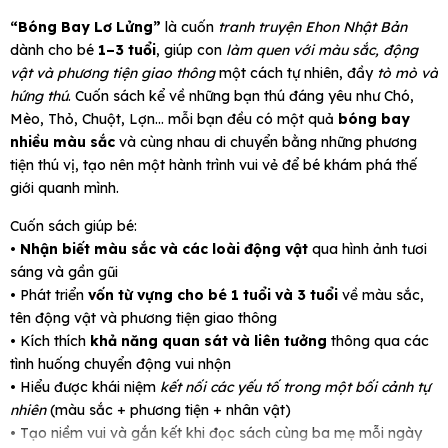
“Bóng Bay Lơ Lửng”
là cuốn
tranh truyện Ehon Nhật Bản
dành cho bé
1–3 tuổi
, giúp con
làm quen với màu sắc, động
vật và phương tiện giao thông
một cách tự nhiên, đầy
tò mò và
hứng thú
. Cuốn sách kể về những bạn thú đáng yêu như Chó,
Mèo, Thỏ, Chuột, Lợn… mỗi bạn đều có một quả
bóng bay
nhiều màu sắc
và cùng nhau di chuyển bằng những phương
tiện thú vị, tạo nên một hành trình vui vẻ để bé khám phá thế
giới quanh mình.
Cuốn sách giúp bé:
•
Nhận biết màu sắc và các loài động vật
qua hình ảnh tươi
sáng và gần gũi
• Phát triển
vốn từ vựng cho bé 1 tuổi và 3 tuổi
về màu sắc,
tên động vật và phương tiện giao thông
• Kích thích
khả năng quan sát và liên tưởng
thông qua các
tình huống chuyển động vui nhộn
• Hiểu được khái niệm
kết nối các yếu tố trong một bối cảnh tự
nhiên
(màu sắc + phương tiện + nhân vật)
• Tạo niềm vui và gắn kết khi đọc sách cùng ba mẹ mỗi ngày