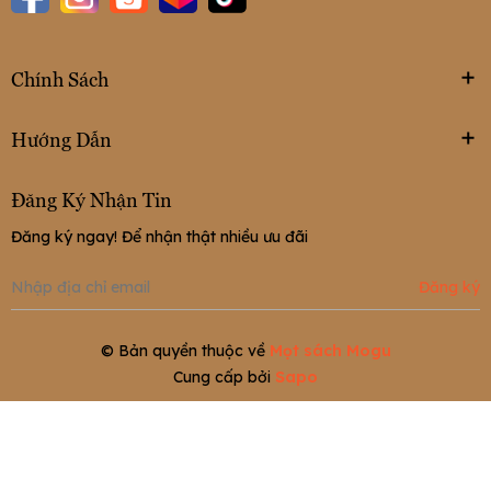
Chính Sách
Hướng Dẫn
Đăng Ký Nhận Tin
Đăng ký ngay! Để nhận thật nhiều ưu đãi
Đăng ký
© Bản quyền thuộc về
Mọt sách Mogu
Cung cấp bởi
Sapo