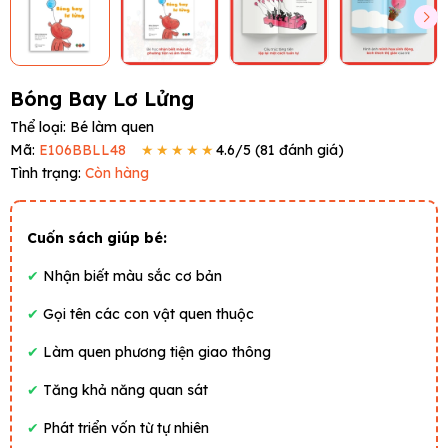
Bóng Bay Lơ Lửng
Thể loại:
Bé làm quen
Mã:
E106BBLL48
★★★★★
4.6
/5 (
81
đánh giá)
Tình trạng:
Còn hàng
Cuốn sách giúp bé:
✔
Nhận biết màu sắc cơ bản
✔
Gọi tên các con vật quen thuộc
✔
Làm quen phương tiện giao thông
✔
Tăng khả năng quan sát
✔
Phát triển vốn từ tự nhiên