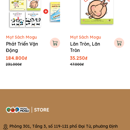
Mọt Sách Mogu
Mọt Sách Mogu
Phát Triển Vận
Lăn Tròn, Lăn
Động
Tròn
184.800₫
35.250₫
231.000₫
47.000₫
Phòng 301, Tầng 3, số 119-121 phố Đại Từ, phường Định