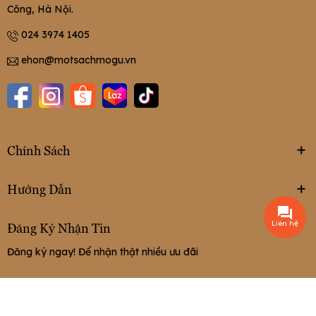
Công, Hà Nội.
024 3974 1405
ehon@motsachmogu.vn
Chính Sách
Hướng Dẫn
Liên hệ
Đăng Ký Nhận Tin
Đăng ký ngay! Để nhận thật nhiều ưu đãi
Đăng ký