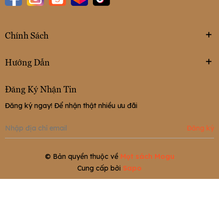
Chính Sách
Hướng Dẫn
Đăng Ký Nhận Tin
Đăng ký ngay! Để nhận thật nhiều ưu đãi
Đăng ký
© Bản quyền thuộc về
Mọt sách Mogu
Cung cấp bởi
Sapo