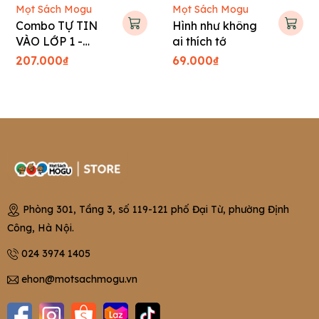
Mọt Sách Mogu
Mọt Sách Mogu
Combo TỰ TIN
Hình như không
VÀO LỚP 1 -
ai thích tớ
Tranh truyện Hàn
207.000₫
69.000₫
Quốc cho bé
Phòng 301, Tầng 3, số 119-121 phố Đại Từ, phường Định
Công, Hà Nội.
024 3974 1405
ehon@motsachmogu.vn