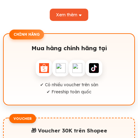
Bộ sách “Yêu thương gia đình”
đặc biệt phù hợp với ba mẹ
có con
1 tuổi
đang bắt đầu nhận biết cảm xúc và
3 tuổi
đang
Xem thêm
mở rộng khả năng gắn kết và giao tiếp. Nội dung gần gũi giúp
bé tiếp thu giá trị tình cảm một cách tự nhiên, trong không khí
CHÍNH HÃNG
vui vẻ, không áp lực.
Một bộ Ehon giản dị nhưng giàu giá trị giáo dục, để mỗi lần
Mua hàng chính hãng tại
đọc cùng con là một
khoảnh khắc kết nối yêu thương gia đình
,
giúp bé cảm nhận được sự ấm áp của những vòng tay yêu
thương.
✔ Có nhiều voucher trên sàn
✔ Freeship toàn quốc
VOUCHER
🎁 Voucher 30K trên Shopee