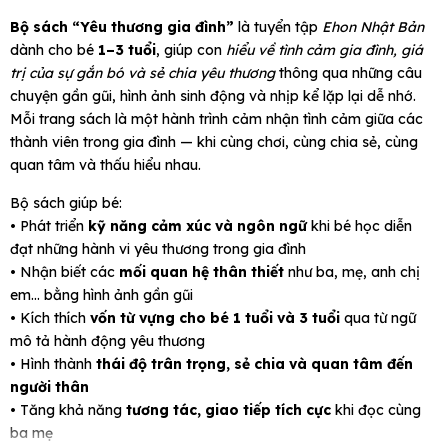
Bộ sách “Yêu thương gia đình”
là tuyển tập
Ehon Nhật Bản
dành cho bé
1–3 tuổi
, giúp con
hiểu về tình cảm gia đình, giá
trị của sự gắn bó và sẻ chia yêu thương
thông qua những câu
chuyện gần gũi, hình ảnh sinh động và nhịp kể lặp lại dễ nhớ.
Mỗi trang sách là một hành trình cảm nhận tình cảm giữa các
thành viên trong gia đình — khi cùng chơi, cùng chia sẻ, cùng
quan tâm và thấu hiểu nhau.
Bộ sách giúp bé:
• Phát triển
kỹ năng cảm xúc và ngôn ngữ
khi bé học diễn
đạt những hành vi yêu thương trong gia đình
• Nhận biết các
mối quan hệ thân thiết
như ba, mẹ, anh chị
em… bằng hình ảnh gần gũi
• Kích thích
vốn từ vựng cho bé 1 tuổi và 3 tuổi
qua từ ngữ
mô tả hành động yêu thương
• Hình thành
thái độ trân trọng, sẻ chia và quan tâm đến
người thân
• Tăng khả năng
tương tác, giao tiếp tích cực
khi đọc cùng
ba mẹ