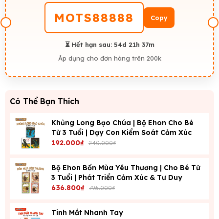
MOTS88888
Copy
⏳ Hết hạn sau:
54d 21h 37m
Áp dụng cho đơn hàng trên 200k
Có Thể Bạn Thích
Khủng Long Bạo Chúa | Bộ Ehon Cho Bé
Từ 3 Tuổi | Dạy Con Kiểm Soát Cảm Xúc
192.000₫
240.000₫
Bộ Ehon Bốn Mùa Yêu Thương | Cho Bé Từ
3 Tuổi | Phát Triển Cảm Xúc & Tư Duy
636.800₫
796.000₫
Tinh Mắt Nhanh Tay