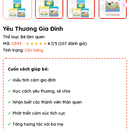
Yêu Thương Gia Đình
Thể loại:
Bé làm quen
Mã:
CB99
★★★★★
4.7
/5 (
107
đánh giá)
Tình trạng:
Còn hàng
Cuốn sách giúp bé:
✔
Hiểu tình cảm gia đình
✔
Học cách yêu thương, sẻ chia
✔
Nhận biết các thành viên thân quen
✔
Phát triển cảm xúc tích cực
✔
Tăng tương tác với ba mẹ