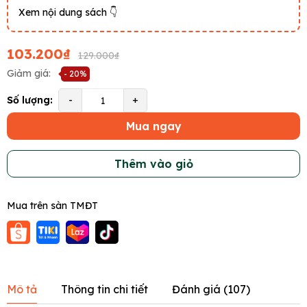
Xem nội dung sách 👇
103.200₫
129.000₫
Giảm giá:
- 20%
Số lượng:
-
+
Mua ngay
Thêm vào giỏ
Mua trên sàn TMĐT
Mô tả
Thông tin chi tiết
Đánh giá (
107
)