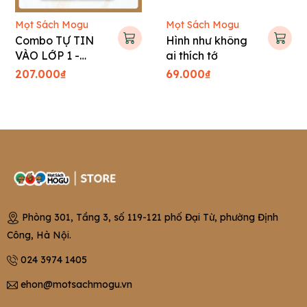
Mọt Sách Mogu
Mọt Sách Mogu
Combo TỰ TIN
Hình như không
VÀO LỚP 1 -
ai thích tớ
Tranh truyện Hàn
207.000₫
69.000₫
Quốc cho bé
Phòng 301, Tầng 3, số 119-121 phố Đại Từ, phường Định
Công, Hà Nội.
024 3974 1405
ehon@motsachmogu.vn