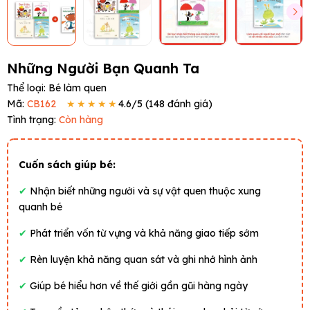
Những Người Bạn Quanh Ta
Thể loại:
Bé làm quen
Mã:
CB162
★★★★★
4.6
/5 (
148
đánh giá)
Tình trạng:
Còn hàng
Cuốn sách giúp bé:
✔
Nhận biết những người và sự vật quen thuộc xung
quanh bé
✔
Phát triển vốn từ vựng và khả năng giao tiếp sớm
✔
Rèn luyện khả năng quan sát và ghi nhớ hình ảnh
✔
Giúp bé hiểu hơn về thế giới gần gũi hàng ngày