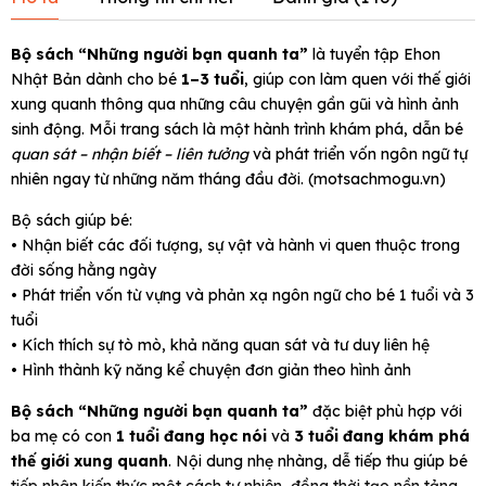
Bộ sách “Những người bạn quanh ta”
là tuyển tập Ehon
Nhật Bản dành cho bé
1–3 tuổi
, giúp con làm quen với thế giới
xung quanh thông qua những câu chuyện gần gũi và hình ảnh
sinh động. Mỗi trang sách là một hành trình khám phá, dẫn bé
quan sát – nhận biết – liên tưởng
và phát triển vốn ngôn ngữ tự
nhiên ngay từ những năm tháng đầu đời. (
motsachmogu.vn
)
Bộ sách giúp bé:
• Nhận biết các đối tượng, sự vật và hành vi quen thuộc trong
đời sống hằng ngày
• Phát triển vốn từ vựng và phản xạ ngôn ngữ cho bé 1 tuổi và 3
tuổi
• Kích thích sự tò mò, khả năng quan sát và tư duy liên hệ
• Hình thành kỹ năng kể chuyện đơn giản theo hình ảnh
Bộ sách “Những người bạn quanh ta”
đặc biệt phù hợp với
ba mẹ có con
1 tuổi đang học nói
và
3 tuổi đang khám phá
thế giới xung quanh
. Nội dung nhẹ nhàng, dễ tiếp thu giúp bé