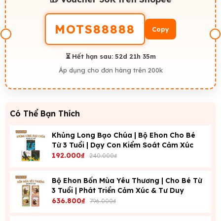
MOTS88888
Copy
⏳ Hết hạn sau:
52d 21h 34m
Áp dụng cho đơn hàng trên 200k
Có Thể Bạn Thích
Khủng Long Bạo Chúa | Bộ Ehon Cho Bé
Từ 3 Tuổi | Dạy Con Kiểm Soát Cảm Xúc
192.000₫
240.000₫
Bộ Ehon Bốn Mùa Yêu Thương | Cho Bé Từ
3 Tuổi | Phát Triển Cảm Xúc & Tư Duy
636.800₫
796.000₫