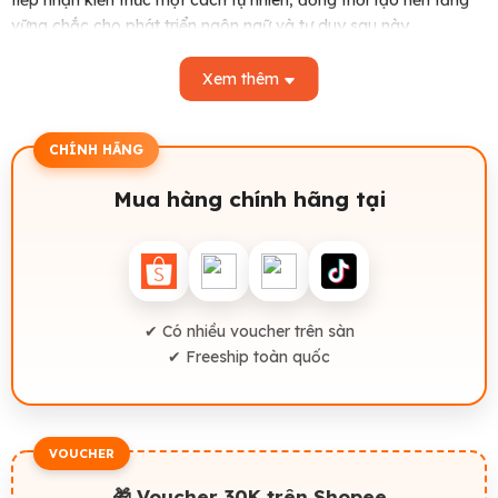
tiếp nhận kiến thức một cách tự nhiên, đồng thời tạo nền tảng
vững chắc cho phát triển ngôn ngữ và tư duy sau này.
Một bộ Ehon giản dị nhưng giàu giá trị giáo dục, để mỗi lần
Xem thêm
đọc sách cùng con là một khoảnh khắc gắn kết yêu thương và
khơi dậy niềm hứng thú học hỏi cho bé.
CHÍNH HÃNG
Mua hàng chính hãng tại
✔ Có nhiều voucher trên sàn
✔ Freeship toàn quốc
VOUCHER
🎁 Voucher 30K trên Shopee