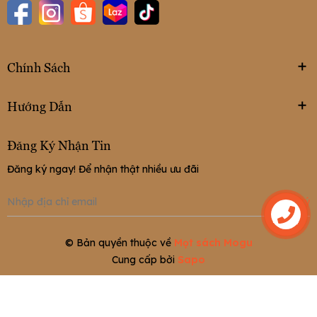
Chính Sách
Hướng Dẫn
Đăng Ký Nhận Tin
Đăng ký ngay! Để nhận thật nhiều ưu đãi
Đăng ký
Liên hệ
© Bản quyền thuộc về
Mọt sách Mogu
Cung cấp bởi
Sapo