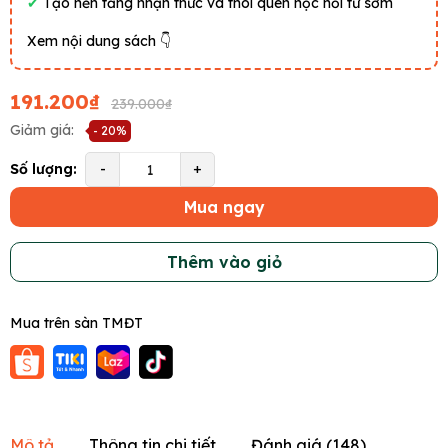
✔
Tạo nền tảng nhận thức và thói quen học hỏi từ sớm
Xem nội dung sách 👇
191.200₫
239.000₫
Giảm giá:
- 20%
Số lượng:
-
+
Mua ngay
Thêm vào giỏ
Mua trên sàn TMĐT
Mô tả
Thông tin chi tiết
Đánh giá (
148
)