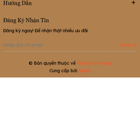
Hướng Dẫn
Đăng Ký Nhận Tin
Đăng ký ngay! Để nhận thật nhiều ưu đãi
Đăng ký
© Bản quyền thuộc về
Mọt sách Mogu
Cung cấp bởi
Sapo