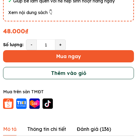
✔
Giúp bé làm quen với nề nếp sinh hoạt hàng ngày
Xem nội dung sách 👇
48.000₫
Số lượng:
-
+
Mua ngay
Thêm vào giỏ
Mua trên sàn TMĐT
Mô tả
Thông tin chi tiết
Đánh giá (
136
)