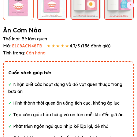
Ăn Cơm Nào
Thể loại:
Bé làm quen
Mã:
E108ACN48TB
★★★★★
4.7
/5 (
136
đánh giá)
Tình trạng:
Còn hàng
Cuốn sách giúp bé:
✔
Nhận biết các hoạt động và đồ vật quen thuộc trong
bữa ăn
✔
Hình thành thói quen ăn uống tích cực, không áp lực
✔
Tạo cảm giác hào hứng và an tâm mỗi khi đến giờ ăn
✔
Phát triển ngôn ngữ qua nhịp kể lặp lại, dễ nhớ