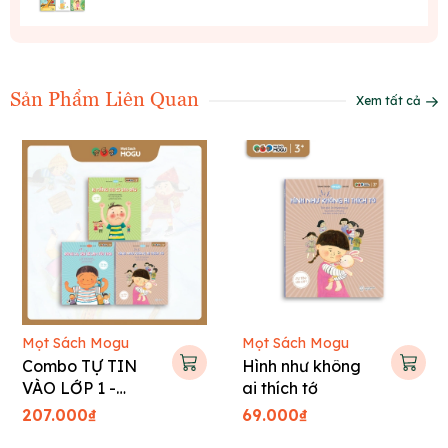
Sản Phẩm Liên Quan
Xem tất cả
Mọt Sách Mogu
Mọt Sách Mogu
Combo TỰ TIN
Hình như không
VÀO LỚP 1 -
ai thích tớ
Tranh truyện Hàn
207.000₫
69.000₫
Quốc cho bé