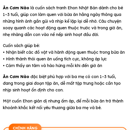
Ăn Cơm Nào
là cuốn sách tranh Ehon Nhật Bản dành cho bé
1–3 tuổi, giúp con làm quen với bữa ăn hằng ngày thông qua
những hình ảnh gần gũi và nhịp kể lặp lại dễ nhớ. Câu chuyện
xoay quanh các hoạt động quen thuộc trước và trong giờ ăn,
nhẹ nhàng dẫn con vào nề nếp sinh hoạt đầu đời.
Cuốn sách giúp bé:
• Nhận biết các đồ vật và hành động quen thuộc trong bữa ăn
• Hình thành thói quen ăn uống tích cực, không áp lực
• Cảm thấy an tâm và hào hứng mỗi khi đến giờ ăn
Ăn Cơm Nào
đặc biệt phù hợp với ba mẹ có con 1–3 tuổi,
đang trong giai đoạn tập ăn, dễ mất tập trung hoặc cần tạo
nhịp sinh hoạt ổn định cho con.
Một cuốn Ehon giản dị nhưng ấm áp, để mỗi bữa ăn trở thành
khoảnh khắc kết nối yêu thương giữa ba mẹ và bé.
CHÍNH HÃNG