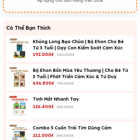
Áp dụng cho đơn hàng trên 200k
Có Thể Bạn Thích
Khủng Long Bạo Chúa | Bộ Ehon Cho Bé
Từ 3 Tuổi | Dạy Con Kiểm Soát Cảm Xúc
192.000₫
240.000₫
Bộ Ehon Bốn Mùa Yêu Thương | Cho Bé Từ
3 Tuổi | Phát Triển Cảm Xúc & Tư Duy
636.800₫
796.000₫
Tinh Mắt Nhanh Tay
126.400₫
158.000₫
Combo 5 Cuốn Trái Tim Dũng Cảm
212.000₫
265.000₫